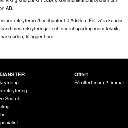
lon AB.
niora rekryterare/headhunter till Addilon. För våra kunder
 samband med rekryteringar och searchuppdrag inom teknik,
marknaden, tillägger Lars.
TJÄNSTER
Offert
krytering
Få offert inom 2 timmar
strekrytering
ve Search
ting
chef
pecialist