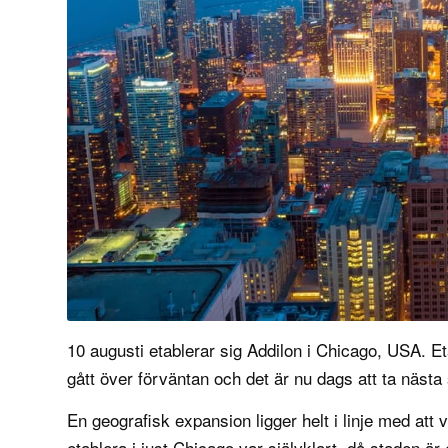
10 augusti etablerar sig Addilon i Chicago, USA. 
gått över förväntan och det är nu dags att ta nästa 
En geografisk expansion ligger helt i linje med att 
etablera i just Chicago var självklart, då staden 