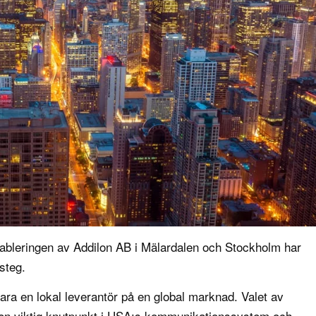
Etableringen av Addilon AB i Mälardalen och Stockholm har
steg.
vara en lokal leverantör på en global marknad. Valet av
är en viktig knutpunkt i USA:s kommunikationssystem och