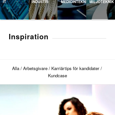
IT
INDUSTRI
MEDICINTEKNIK
MILJÖTEKNIK
Inspiration
Alla
/
Arbetsgivare
/
Karriärtips för kandidater
/
Kundcase