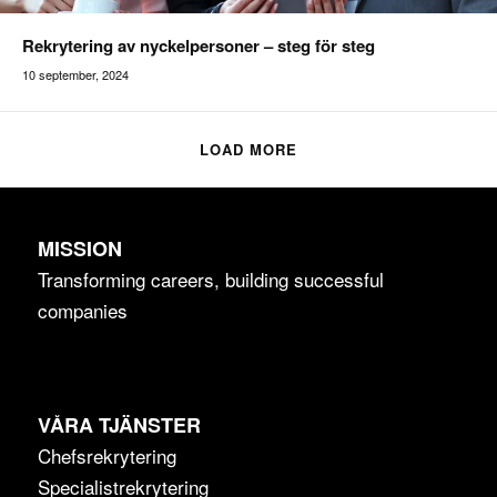
Rekrytering av nyckelpersoner – steg för steg
10 september, 2024
Addilon
LOAD MORE
MISSION
Transforming careers, building successful
companies
VÅRA TJÄNSTER
Chefsrekrytering
Specialistrekrytering