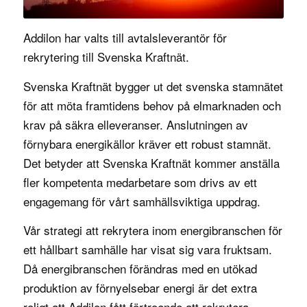
Addilon har valts till avtalsleverantör för
rekrytering till
Svenska Kraftnät
.
Svenska Kraftnät bygger ut det svenska stamnätet
för att möta framtidens behov på elmarknaden och
krav på säkra elleveranser. Anslutningen av
förnybara energikällor kräver ett robust stamnät.
Det betyder att Svenska Kraftnät kommer anställa
fler kompetenta medarbetare som drivs av ett
engagemang för vårt samhällsviktiga uppdrag.
Vår strategi att rekrytera inom
energibranschen
för
ett hållbart samhälle har visat sig vara fruktsam.
Då energibranschen förändras med en utökad
produktion av förnyelsebar energi är det extra
roligt att Addilon fått förtroende att rekrytera