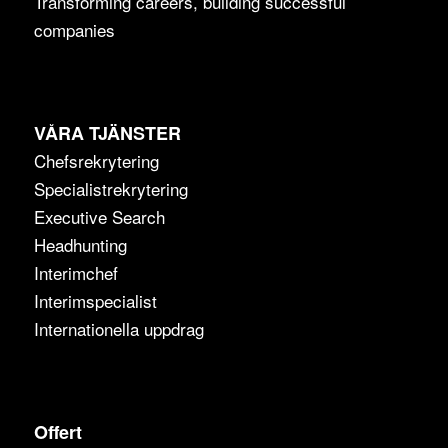
Transforming careers, building successful
companies
VÅRA TJÄNSTER
Chefsrekrytering
Specialistrekrytering
Executive Search
Headhunting
Interimchef
Interimspecialist
Internationella uppdrag
Offert