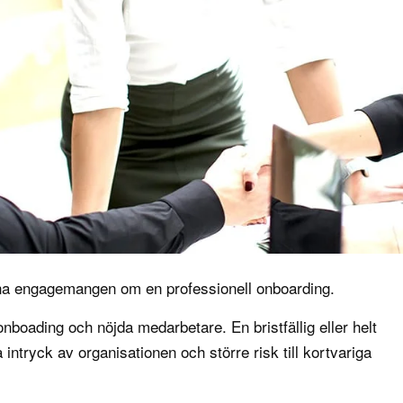
a engagemangen om en professionell onboarding.
nboading och nöjda medarbetare. En bristfällig eller helt
 intryck av organisationen och större risk till kortvariga