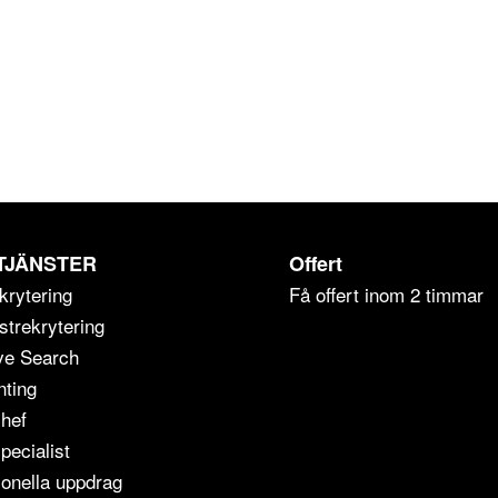
TJÄNSTER
Offert
krytering
Få offert inom 2 timmar
strekrytering
ve Search
ting
chef
pecialist
ionella uppdrag