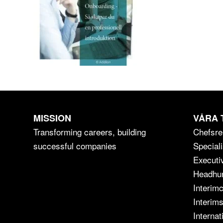
MISSION
VÅRA 
Transforming careers, building
Chefsre
successful companies
Speciali
Executi
Headhun
Interim
Interims
Internat