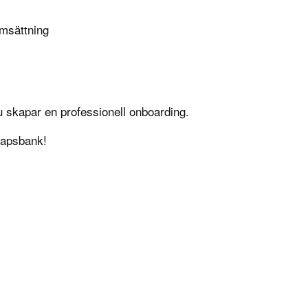
omsättning
u skapar en professionell onboarding.
apsbank
!