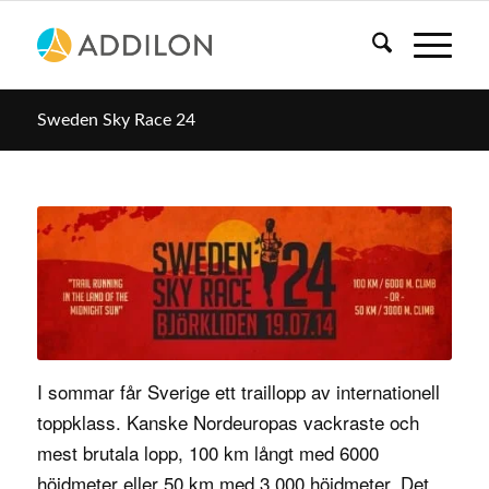
Sweden Sky Race 24
I sommar får Sverige ett traillopp av internationell
toppklass. Kanske Nordeuropas vackraste och
mest brutala lopp, 100 km långt med 6000
höjdmeter eller 50 km med 3 000 höjdmeter. Det