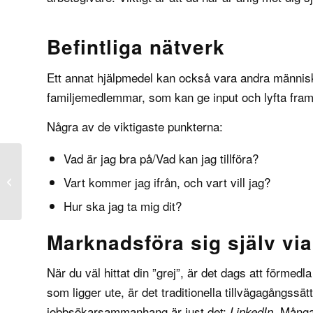
Befintliga nätverk
Ett annat hjälpmedel kan också vara andra människo
familjemedlemmar, som kan ge input och lyfta fram
Några av de viktigaste punkterna:
Vad är jag bra på/Vad kan jag tillföra?
Så förbereder du dig
Vart kommer jag ifrån, och vart vill jag?
inför jobbintervjun
Hur ska jag ta mig dit?
Marknadsföra sig själv vi
När du väl hittat din ”grej”, är det dags att förmed
som ligger ute, är det traditionella tillvägagångssä
jobbsökarsammanhang är just det:
. Många
LinkedIn