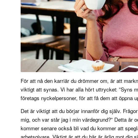
För att nå den karriär du drömmer om, är att marknad
viktigt att synas. Vi har alla hört uttrycket: ”Syns m
företags nyckelpersoner, för att få dem att öppna u
Det är viktigt att du börjar innanför dig själv. Frågo
mig, och var står jag i min värdegrund?” Detta är ock
kommer senare också bli vad du kommer att spegla m
arbetsgivare. Viktigt är att du här är ärlig mot dig s