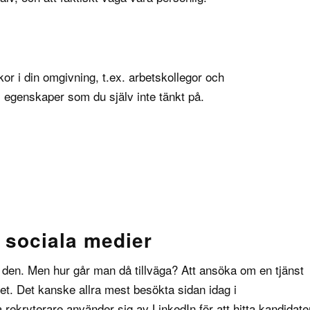
r i din omgivning, t.ex. arbetskollegor och
 egenskaper som du själv inte tänkt på.
a sociala medier
la den. Men hur går man då tillväga? Att ansöka om en tjänst
ttet. Det kanske allra mest besökta sidan idag i
 rekryterare använder sig av LinkedIn för att hitta kandidate