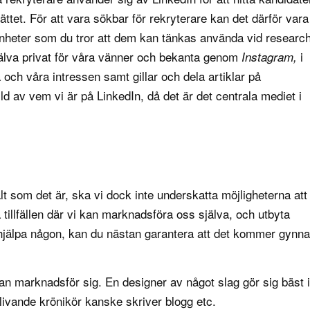
sättet. För att vara sökbar för rekryterare kan det därför vara
arenheter som du tror att dem kan tänkas använda vid researc
älva privat för våra vänner och bekanta genom
i
Instagram,
 och våra intressen samt gillar och dela artiklar på
bild av vem vi är på LinkedIn, då det är det centrala mediet i
lt som det är, ska vi dock inte underskatta möjligheterna att
 tillfällen där vi kan marknadsföra oss själva, och utbyta
t hjälpa någon, kan du nästan garantera att det kommer gynna
 man marknadsför sig. En designer av något slag gör sig bäst i
livande krönikör kanske skriver blogg etc.