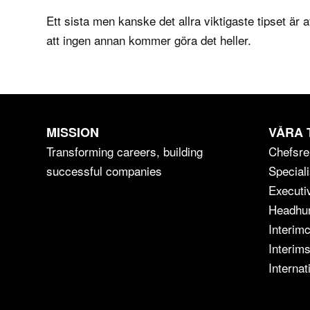
Ett sista men kanske det allra viktigaste tipset är at
att ingen annan kommer göra det heller.
MISSION
VÅRA 
Transforming careers, building
Chefsre
successful companies
Speciali
Executi
Headhun
Interim
Interims
Internat