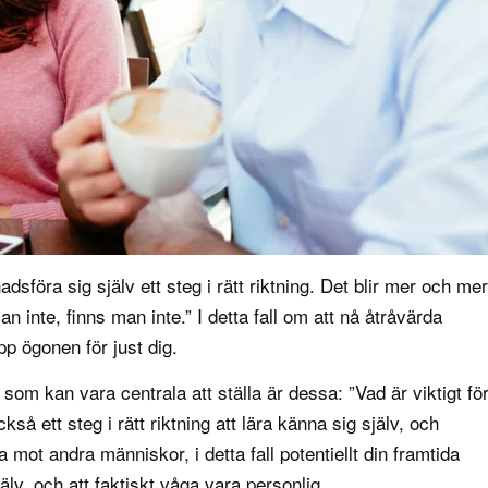
sföra sig själv ett steg i rätt riktning. Det blir mer och mer
an inte, finns man inte.” I detta fall om att nå åtråvärda
pp ögonen för just dig.
r som kan vara centrala att ställa är dessa: ”Vad är viktigt fö
så ett steg i rätt riktning att lära känna sig själv, och
ot andra människor, i detta fall potentiellt din framtida
jälv, och att faktiskt våga vara personlig.