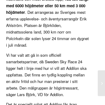
med 6000 höjdmeter eller 50 km med 3 000
. Det arrangeras av Sveriges mest
höjdmeter
erfarna upplevelse- och äventyrsarrangör Erik
Ahlström. Platsen är Björkliden,
midnattssolens land, 300 km norr om
Polcirkeln där solen lyser 24 timmar om dygnet
i juli månad.
Vi har valt att gå in som officiell
samarbetspartner, då Sweden Sky Race 24
ligger helt i linje med hur vi vill att Addilon ska
uppfattas. Det finns en tydlig koppling mellan
en aktiv fritid och hur man presterar i sitt
arbete. Den målgruppen är högintressant,
säger Lars Björk, VD för Addilon.
Det är speciellt roligt att Addilon får äran