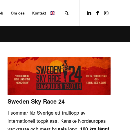
bb
Om oss
Kontakt
Sweden Sky Race 24
I sommar får Sverige ett traillopp av
internationell toppklass. Kanske Nordeuropas
vackraste och mest brutala lopp,
100 km långt