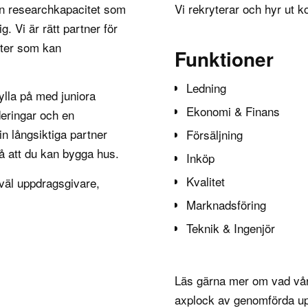
en researchkapacitet som
Vi rekryterar och hyr ut ko
g. Vi är rätt partner för
ster som kan
Funktioner
Ledning
ylla på med juniora
Ekonomi & Finans
deringar och en
in långsiktiga partner
Försäljning
å att du kan bygga hus.
Inköp
Kvalitet
väl uppdragsgivare,
Marknadsföring
Teknik & Ingenjör
Läs gärna mer om vad v
axplock av
genomförda u