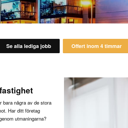
Se alla lediga jobb
Offert inom 4 timmar
astighet
 bara några av de stora
t. Har ditt företag
 igenom utmaningarna?