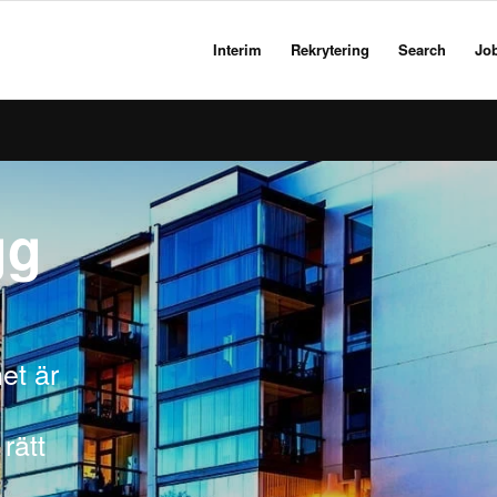
Interim
Rekrytering
Search
Jo
gg
et är
 rätt