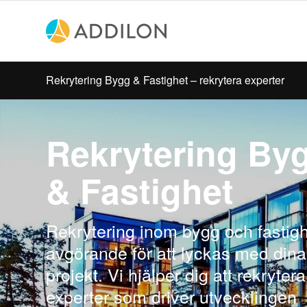
Rekrytering Bygg & Fastighet – rekrytera experter
Rekrytering By
& Fastighet
Rekrytering inom bygg och fastigh
avgörande för att lyckas med dina
projekt. Vi hjälper dig att rekrytera
experter som driver utvecklingen