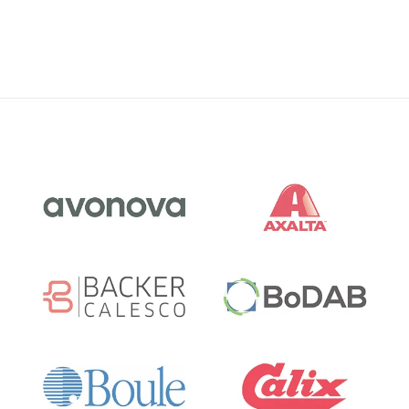
Framtiden för energisektorn ser ljus ut, men
medför också stora utmaningar. På lång sikt
kommer sektorn att behöva fortsätta sin
omställning mot hållbar energi, och detta kräver
en arbetskraft som är specialiserad på både
teknik och miljö. Rekrytering av it-
säkerhetsspecialister och ingenjörer inom
förnybar energi kommer att vara avgörande för att
klara av denna omställning.
Energisektorn måste också fokusera på att
rekrytera it-specialister som kan säkerställa att
de digitala systemen för energiproduktion och
distribution är säkra och effektiva. Att rekrytera it-
säkerhetsspecialister med rätt kompetens
kommer att vara avgörande för att skydda dessa