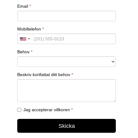
koldioxidutsläpp rekryterar allt fler specialister
inom miljöteknik och hållbarhet. Detta hjälper
företag att uppfylla de internationella krav och
standarder som ställs, samtidigt som de
positionerar sig som ledande inom
hållbarhetsområdet.
Sociala medier spelar också en viktig roll för att
rekrytera it-säkerhetsspecialister och ingenjörer
inom energisektorn. Genom att använda sociala
plattformar kan företag nå ut till en bredare publik
och visa upp sina tekniska framsteg och
hållbarhetsarbete, vilket lockar unga talanger att
överväga en karriär inom energisektorn.
Framtidsutsikter för energisektorn