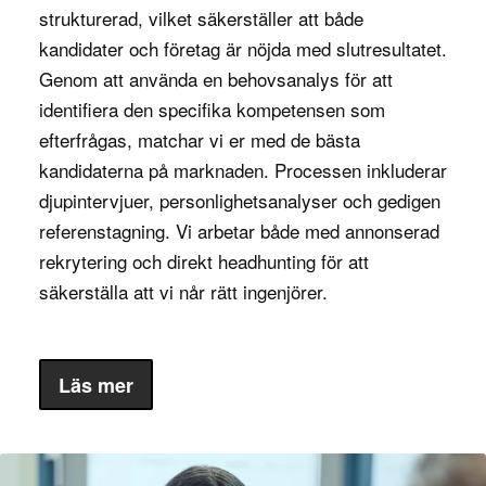
strukturerad, vilket säkerställer att både
företaget, där alla medarbetare är engagerade i att
kandidater och företag är nöjda med slutresultatet.
förbättra processer och upprätthålla höga
Genom att använda en behovsanalys för att
standarder. Detta bidrar till att företaget ständigt
identifiera den specifika kompetensen som
förbättrar sin prestanda och förblir
efterfrågas, matchar vi er med de bästa
konkurrenskraftigt i en dynamisk marknad.
kandidaterna på marknaden. Processen inkluderar
djupintervjuer, personlighetsanalyser och gedigen
Vilka kvalifikationer och egenskaper
referenstagning. Vi arbetar både med annonserad
behövs?
rekrytering och direkt headhunting för att
En kvalitetschef behöver ha en stark teknisk
säkerställa att vi når rätt ingenjörer.
bakgrund, ofta med en examen inom teknik,
produktion eller kvalitetsledning. Erfarenhet av att
arbeta med kvalitetscertifieringar som ISO 9001,
Läs mer
och att leda kvalitetsrevisioner, är vanligtvis
avgörande. Certifieringar inom kvalitetsledning,
som Six Sigma eller Lean, är ofta en fördel för att