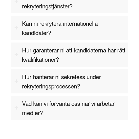
rekryteringstjänster?
tillverkningsindustrin spelar kvalitetschefer en
nyckelroll i att säkerställa att produkter uppfyller
Kan ni rekrytera internationella
kundernas krav och regleringar. De övervakar
kandidater?
processer som rör produktion, säkerhet och
kvalitet för att säkerställa att produktionslinjen
Hur garanterar ni att kandidaterna har rätt
levererar produkter som håller den önskade
kvalifikationer?
standarden.
Inom livsmedelsindustrin och läkemedelsindustrin
Hur hanterar ni sekretess under
är kvalitetschefer avgörande för att säkerställa att
rekryteringsprocessen?
produkter uppfyller strikta säkerhets- och
kvalitetskrav. De ansvarar för att övervaka alla
Vad kan vi förvänta oss när vi arbetar
steg i produktionskedjan för att säkerställa att
med er?
produkterna är säkra för konsumenterna och följer
regleringar som HACCP (Hazard Analysis Critical
Control Points) och GMP (Good Manufacturing