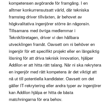
kvalitetsproblem, analysera avvikelser och föreslå
kompetensen avgörande för framgång. I en
förbättringar för att minska fel, öka effektiviteten
alltmer konkurrensutsatt värld, där tekniska
och förbättra produktens eller tjänstens
framsteg driver tillväxten, är behovet av
övergripande kvalitet.
högkvalitativa ingenjörer större än någonsin.
Tillsamans med övriga medlemmar i
Kvalitetschefen fungerar också som en
Teknikföretagen
, driver vi den hållbara
nyckelkontaktpunkt för både interna och externa
utvecklingen framåt. Oavsett om ni behöver en
revisioner och ser till att företaget alltid är redo för
ingenjör för ett specifikt projekt eller en långsiktig
kvalitetsinspektioner. De samarbetar med olika
lösning för att driva teknisk innovation, hjälper
avdelningar för att utveckla en kultur av
Addilon er att hitta rätt talang. När ni ska rekrytera
kontinuerlig förbättring, implementera Lean- och
en ingenjör med rätt kompetens är det viktigt att
Six Sigma-metoder, och säkerställa att
nå ut till potentiella kandidater. Oavsett om det
kvalitetsmål och KPI uppfylls.
gäller IT-rekrytering eller andra typer av ingenjörer
kan Addilon hjälpa er hitta de bästa
Varför är rollen viktig för företaget?
matchningarna för era behov.
En kvalitetschef är avgörande för att säkerställa
att företagets produkter eller tjänster håller en hög