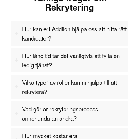
tydligt och förståeligt sätt för alla nivåer inom
Rekrytering
organisationen.
Ledarskapsförmåga är en annan viktig egenskap,
Hur kan ert Addilon hjälpa oss att hitta rätt
eftersom kvalitetschefen ofta leder ett team av
kandidater?
kvalitetsingenjörer och ansvarar för att driva
förbättringsprojekt. Förmågan att engagera och
Hur lång tid tar det vanligtvis att fylla en
motivera teammedlemmar att sträva efter högre
ledig tjänst?
kvalitetsstandarder är avgörande för att uppnå
långsiktiga resultat.
Vilka typer av roller kan ni hjälpa till att
rekrytera?
Kvalitetschef – branscher där
expertisen behövs
Vad gör er rekryteringsprocess
Kvalitetschefer är eftertraktade inom många olika
annorlunda än andra?
branscher, särskilt där produktionen eller
tjänsteleveransen är beroende av att upprätthålla
Hur mycket kostar era
höga kvalitetsstandarder. Inom