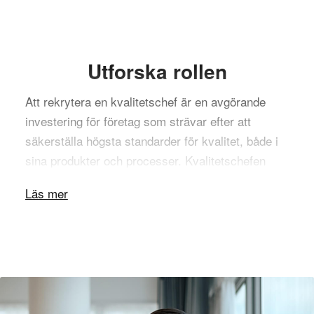
Utforska rollen
Att rekrytera en kvalitetschef är en avgörande
investering för företag som strävar efter att
säkerställa högsta standarder för kvalitet, både i
sina produkter och processer. Kvalitetschefen
ansvarar för att utveckla och övervaka
Läs mer
kvalitetskontroller, säkerställa att företagets
verksamhet följer interna och externa standarder,
och leda förbättringsprojekt för att höja
effektiviteten och kundnöjdheten. En effektiv
rekrytering av en kvalitetschef hjälper företag att
upprätthålla en stark kvalitetskultur och möta