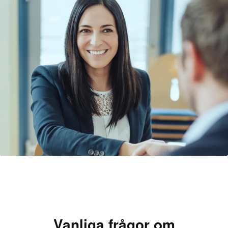
kunna leda förbättringsprojekt på ett effektivt sätt.
Problemlösningsförmåga är en nyckelkompetens
för en kvalitetschef, eftersom de ofta måste
identifiera rotorsaker till kvalitetsproblem och
snabbt implementera åtgärder för att lösa dem. De
måste ha ett analytiskt tänkesätt och en förmåga
att förstå komplexa processer och tekniska
system för att kunna förbättra
kvalitetskontrollerna.
Kommunikationsförmåga är också viktigt,
eftersom kvalitetschefen måste samarbeta med
olika avdelningar, inklusive produktion,
leverantörer och ledning, för att implementera
kvalitetsåtgärder. De måste kunna förklara
komplexa tekniska problem och lösningar på ett
Vanliga frågor om