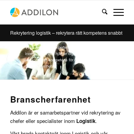
Rekrytering logistik – rekrytera rätt kompetens snabbt
Rekrytering Logistik
Vi på Addilon är experter på rekrytering
inom logistik och hjälper dig att snabbt
rekrytera rätt kompetens för att optimera
din verksamhet.
Branscherfarenhet
Addilon är er samarbetspartner vid rekrytering av
chefer
eller
specialister
inom
.
Logistik
Vårt breda kontaktnät inom Logistik och vår