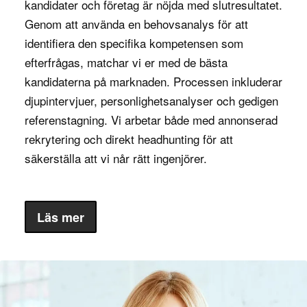
kandidater och företag är nöjda med slutresultatet.
förebygga dataintrång och säkerhetsincidenter.
Genom att använda en behovsanalys för att
Rollen är också viktig för att säkerställa att
identifiera den specifika kompetensen som
företagets åtkomstpolicyer följer lagar och regler
efterfrågas, matchar vi er med de bästa
för datasäkerhet, såsom GDPR och andra
kandidaterna på marknaden. Processen inkluderar
dataskyddsförordningar. Genom att implementera
djupintervjuer, personlighetsanalyser och gedigen
och övervaka IAM-lösningar kan en expert
referenstagning. Vi arbetar både med annonserad
minska risken för obehörig åtkomst och därmed
rekrytering och direkt headhunting för att
hjälpa företaget att undvika både juridiska och
säkerställa att vi når rätt ingenjörer.
ekonomiska konsekvenser.
IAM-experten spelar en viktig roll i att skapa och
Läs mer
upprätthålla ett effektivt och säkert arbetsflöde,
där anställda har tillgång till de verktyg och
resurser de behöver för att utföra sina uppgifter
utan förseningar eller säkerhetsrisker. Genom att
säkerställa att rätt personer har tillgång till rätt