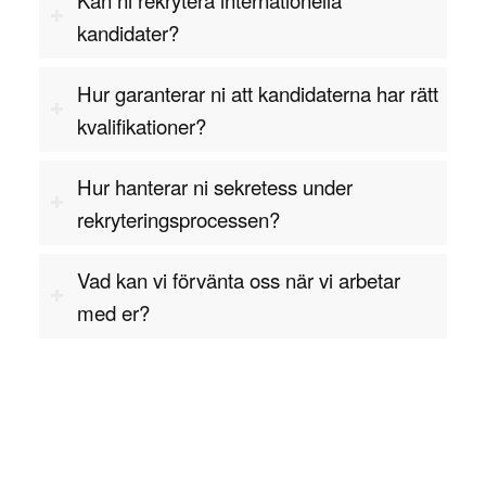
säkerhetslösningar och måste utbilda eller
kandidater?
vägleda andra anställda i hur systemet används.
En expert måste kunna samarbeta effektivt med
Hur garanterar ni att kandidaterna har rätt
IT-säkerhetsteamet och andra avdelningar för att
kvalifikationer?
säkerställa att säkerhetspolicyerna följs.
IAM-expert – Branscher där expertisen
Hur hanterar ni sekretess under
behövs
rekryteringsprocessen?
En
är efterfrågad inom många
IAM-expert
Vad kan vi förvänta oss när vi arbetar
branscher där skydd av digitala identiteter och
med er?
åtkomst till system är kritiskt för verksamheten.
Här är några av de vanligaste branscherna där
denna roll är central:
– Inom bank- och
Finanssektorn
försäkringsbranschen spelar IAM-experten en
viktig roll i att skydda känslig finansiell