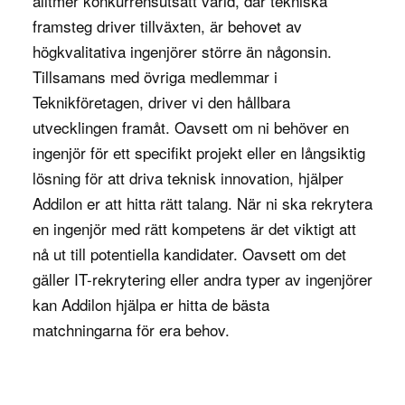
alltmer konkurrensutsatt värld, där tekniska
IAM-experten övervakar också att
framsteg driver tillväxten, är behovet av
säkerhetsstandarder och policyer efterlevs,
högkvalitativa ingenjörer större än någonsin.
samtidigt som de ser till att nya teknologier och
Tillsamans med övriga medlemmar i
säkerhetslösningar implementeras effektivt. Detta
Teknikföretagen
, driver vi den hållbara
innefattar att hantera roller och tilldelningar av
utvecklingen framåt. Oavsett om ni behöver en
åtkomsträttigheter samt att säkerställa att dessa
ingenjör för ett specifikt projekt eller en långsiktig
roller regelbundet granskas för att minimera
lösning för att driva teknisk innovation, hjälper
risken för obehörig åtkomst.
Addilon er att hitta rätt talang. När ni ska rekrytera
En annan viktig del av rollen är att integrera IAM-
en ingenjör med rätt kompetens är det viktigt att
lösningar med företagets befintliga IT-
nå ut till potentiella kandidater. Oavsett om det
infrastruktur, såsom molntjänster och
gäller IT-rekrytering eller andra typer av ingenjörer
applikationer. Detta innebär att samarbeta nära
kan Addilon hjälpa er hitta de bästa
med IT-säkerhetsteamet för att säkerställa att
matchningarna för era behov.
IAM-lösningar fungerar smidigt inom hela
organisationen och att alla accesspunkter är
säkrade.