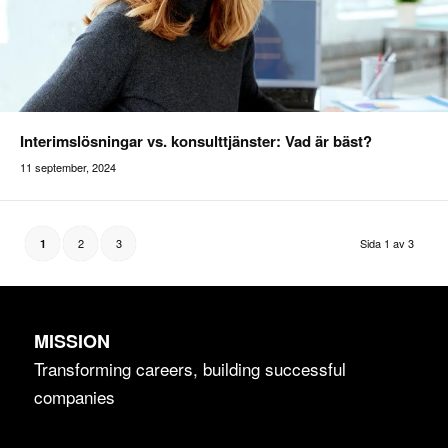
Interimslösningar vs. konsulttjänster: Vad är bäst?
11 september, 2024
Addilon
2
3
Sida 1 av 3
1
MISSION
Transforming careers, building successful
companies