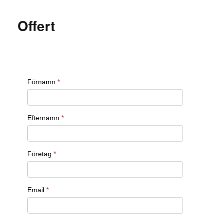
och säkerställa att anställda har rätt
Offert
åtkomsträttigheter för att utföra sina uppgifter.
– Inom
Telekommunikation
telekombranschen hanterar IAM-experten
åtkomstkontroller för nätverk och
kommunikationssystem, vilket är avgörande
för att skydda känslig data och säkerställa
driftsäkerheten.
– I e-
E-handel och detaljhandel
handelssektorn skyddar IAM-experten
kunddata och betalningssystem genom att
säkerställa att endast behöriga individer har
åtkomst till kritiska system.
Vill du veta mer om hur vi kan hjälpa dig att att
rekrytera rätt kandidat för rollen?