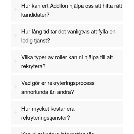
Teknisk kunskap om olika IAM-verktyg och
Hur kan ert Addilon hjälpa oss att hitta rätt
lösningar, såsom Microsoft Azure Active
kandidater?
Directory, Okta, eller ForgeRock, är också
avgörande. En expert måste ha en gedigen
Hur lång tid tar det vanligtvis att fylla en
förståelse för hur man implementerar dessa
ledig tjänst?
system och integrerar dem med företagets
befintliga IT-infrastruktur.
Vilka typer av roller kan ni hjälpa till att
Analytisk förmåga är en viktig egenskap eftersom
rekrytera?
IAM-experten ständigt behöver övervaka och
analysera åtkomstdata för att upptäcka potentiella
Vad gör er rekryteringsprocess
risker eller avvikelser i åtkomstmönstren. De
annorlunda än andra?
måste också kunna utveckla och genomföra
åtgärder för att snabbt lösa problem som uppstår.
Hur mycket kostar era
rekryteringstjänster?
Ledarskapsförmåga är också avgörande, särskilt
om experten arbetar med att implementera nya
Kan ni rekrytera internationella