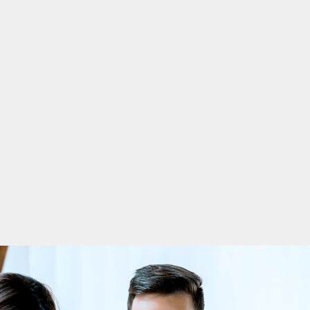
kaper inom CAD-
ståelse för
njör, eftersom de
Förmågan att arbeta
att design och
jören ofta arbetar i
 kollegor och
g, eftersom de ofta
t ligga i framkant
 metoder och vara
ser. Slutligen är