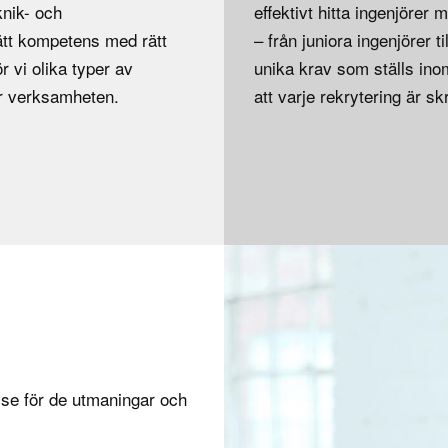
knik- och
effektivt hitta ingenjörer
rätt kompetens med rätt
– från juniora ingenjörer t
 vi olika typer av
unika krav som ställs ino
ar verksamheten.
att varje rekrytering är s
lse för de utmaningar och