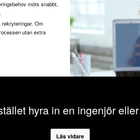
yteringsbehov möts snabbt,
.
 rekryteringar. Om
processen utan extra
 stället hyra in en ingenjör ell
Läs vidare