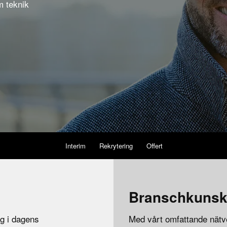
m teknik
Interim
Rekrytering
Offert
Branschkuns
ng i dagens
Med vårt omfattande nätv