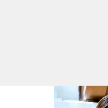
roduktutveckling, tillverkning och systemoptimering. Kuns
a verktyg för design och modellering är centrala, liksom för
ch hur olika material påverkar mekaniska system.
åga är en av de viktigaste egenskaperna för en maskininge
 identifiera tekniska problem och hitta hållbara lösningar. 
rerat är också viktig, särskilt när det gäller att säkerställa 
ecifika krav på kvalitet och säkerhet.
amarbete är andra viktiga färdigheter, eftersom maskiningen
m och måste kunna förmedla tekniska idéer och lösningar till
njören måste också ha förmåga att arbeta med projektlednin
da och koordinera hela produktionsprocessen.
är också en värdefull egenskap för en maskiningenjör. För at
e de ständigt hålla sig uppdaterade om nya teknologier och
tera dessa för att förbättra företagets produkter och proces