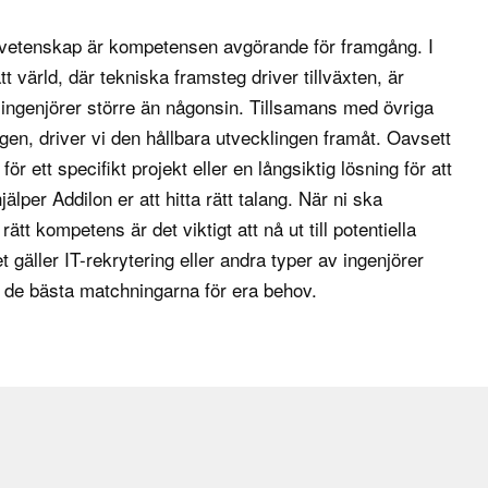
 ofta med
svetenskap är kompetensen avgörande för framgång. I
niska ritningar.
t värld, där tekniska framsteg driver tillväxten, är
 från prototyp till
 ingenjörer större än någonsin. Tillsamans med övriga
ska och genomför
agen
, driver vi den hållbara utvecklingen framåt. Oavsett
essen arbetar
ör ett specifikt projekt eller en långsiktig lösning för att
 säkerställa att alla
jälper Addilon er att hitta rätt talang. När ni ska
ätt kompetens är det viktigt att nå ut till potentiella
 gäller IT-rekrytering eller andra typer av ingenjörer
kiner och system.
a de bästa matchningarna för era behov.
prestanda genom att
elsökning av
ängd.
ingar och