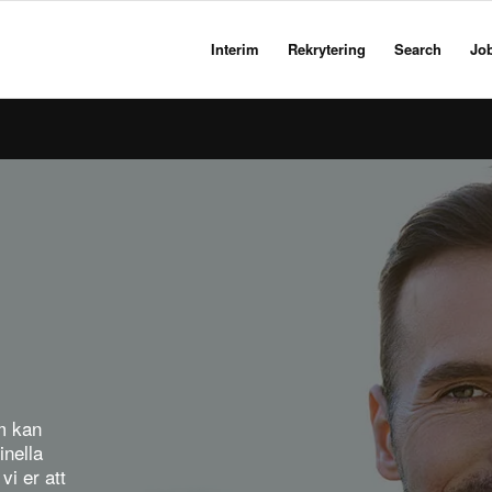
Interim
Rekrytering
Search
Jo
om kan
inella
vi er att