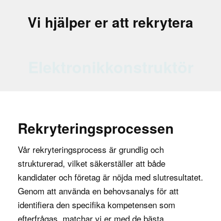
Mekanikkonstruktören spelar en avgörande roll för
Vi hjälper er att rekrytera
företagets produktutveckling och
innovationsförmåga. Genom att skapa effektiva
Elektronikkonstruktör
och välfungerande mekaniska lösningar hjälper de
till att förbättra produkternas prestanda och
kvalitet, vilket ger företaget en konkurrensfördel
på marknaden. Genom att optimera
konstruktionen kan mekanikkonstruktören också
bidra till att minska tillverkningskostnaderna och
Rekryteringsprocessen
förbättra produktionsprocesserna.
Vår rekryteringsprocess är grundlig och
Mekanikkonstruktören är också viktig för att
strukturerad, vilket säkerställer att både
säkerställa att produkter uppfyller
kandidater och företag är nöjda med slutresultatet.
branschstandarder och säkerhetsföreskrifter.
Genom att använda en behovsanalys för att
Genom att utföra noggranna simuleringar och
identifiera den specifika kompetensen som
tester kan mekanikkonstruktören identifiera och
efterfrågas, matchar vi er med de bästa