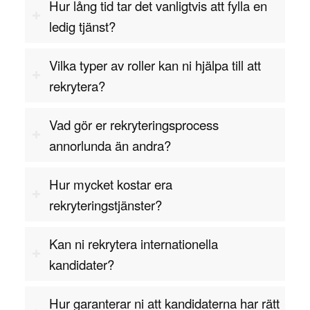
Hur lång tid tar det vanligtvis att fylla en
produktens funktionalitet och säkerhet.
ledig tjänst?
Kommunikation är en annan viktig del av arbetet,
då mekanikkonstruktörer ofta samarbetar med
Vilka typer av roller kan ni hjälpa till att
produktionspersonal, projektledare och andra
rekrytera?
ingenjörer. De måste kunna förmedla sina
tekniska lösningar på ett tydligt och begripligt sätt,
Vad gör er rekryteringsprocess
både för tekniska och icke-tekniska medarbetare.
annorlunda än andra?
De behöver även ha förmågan att samarbeta och
hantera feedback från olika avdelningar för att
Hur mycket kostar era
säkerställa att produkten uppfyller alla krav.
rekryteringstjänster?
Innovationsförmåga och teknisk nyfikenhet är
också viktiga egenskaper. En skicklig
Kan ni rekrytera internationella
mekanikkonstruktör är alltid på jakt efter nya
kandidater?
teknologier, material och metoder som kan
förbättra företagets produkter och processer. De
Hur garanterar ni att kandidaterna har rätt