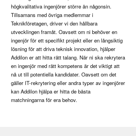
högkvalitativa ingenjörer större än någonsin.
konstruktioner kommer att fungera under olika
Tillsamans med övriga medlemmar i
förhållanden, såsom höga belastningar,
Teknikföretagen
, driver vi den hållbara
temperaturer eller rörelser. Genom att justera
utvecklingen framåt. Oavsett om ni behöver en
designen efter resultaten kan de säkerställa att
ingenjör för ett specifikt projekt eller en långsiktig
produkterna är hållbara, effektiva och uppfyller
lösning för att driva teknisk innovation, hjälper
alla krav på säkerhet och prestanda.
Addilon er att hitta rätt talang. När ni ska rekrytera
Mekanikkonstruktörer arbetar även nära andra
en ingenjör med rätt kompetens är det viktigt att
avdelningar som produktion och inköp för att
nå ut till potentiella kandidater. Oavsett om det
säkerställa att deras designlösningar kan
gäller IT-rekrytering eller andra typer av ingenjörer
tillverkas effektivt och kostnadseffektivt. De deltar
kan Addilon hjälpa er hitta de bästa
i projekt från konceptfasen till färdig produkt och
matchningarna för era behov.
säkerställer att den mekaniska designen är
genomförbar och anpassad efter projektets krav.
Varför är rollen viktig för företaget?