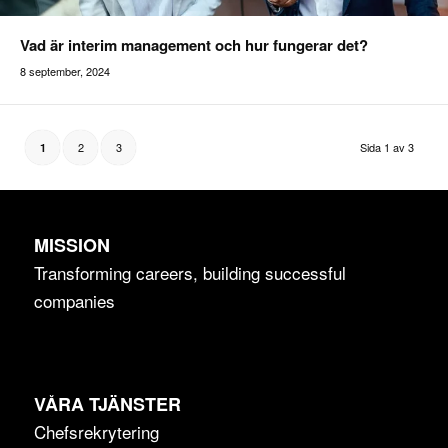
Vad är interim management och hur fungerar det?
8 september, 2024
Addilon
2
3
Sida 1 av 3
1
MISSION
Transforming careers, building successful
companies
VÅRA TJÄNSTER
Chefsrekrytering