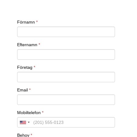
förhållanden och att de uppfyller strikta säkerhets-
och kvalitetskrav.
Mekanikkonstruktörer är också viktiga inom
medicinteknik, där de arbetar med att utveckla
och optimera medicinsk utrustning och instrument
som används för diagnostik och kirurgi. Deras
tekniska kompetens hjälper till att säkerställa att
dessa produkter fungerar korrekt och uppfyller
höga krav på precision och säkerhet.
Vill du veta mer om hur vi kan hjälpa dig att att
rekrytera rätt Mekanikkonstruktör?
Kontakta oss för offert