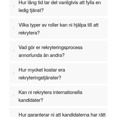
Hur lång tid tar det vanligtvis att fylla en
komplexa tekniska utmaningar som kräver
kreativa och effektiva lösningar. Att kunna arbeta
ledig tjänst?
noggrant och analytiskt är också centralt, särskilt
när det gäller att övervaka processer och
Vilka typer av roller kan ni hjälpa till att
analysera data för att identifiera
rekrytera?
förbättringsområden. De måste vara skickliga på
att utföra riskanalyser och göra tekniska
Vad gör er rekryteringsprocess
bedömningar för att säkerställa att produktionen
annorlunda än andra?
fungerar optimalt.
Hur mycket kostar era
Kommunikation är en annan viktig egenskap,
rekryteringstjänster?
eftersom processingenjörer ofta samarbetar med
produktionsledare, tekniker och andra ingenjörer
Kan ni rekrytera internationella
för att implementera förändringar och förbättringar
kandidater?
i produktionsprocessen. Förmågan att förklara
tekniska lösningar på ett tydligt sätt och arbeta i
Hur garanterar ni att kandidaterna har rätt
team är därför avgörande.