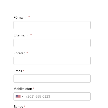
avfallshantering. Deras arbete är avgörande för
att säkerställa att dessa processer sker på ett
hållbart och kostnadseffektivt sätt, samtidigt som
de uppfyller strikta miljökrav.
Processingenjörer är också viktiga inom
läkemedelsindustrin, där de arbetar med att
utveckla och förbättra processer för tillverkning
av läkemedel och medicinska produkter. De
säkerställer att produktionen följer de strikta
regler och standarder som gäller inom denna
bransch, samtidigt som de bidrar till att optimera
produktionen och minska kostnaderna.
Vill du veta mer om hur vi kan hjälpa dig att att
rekrytera processingenjör?