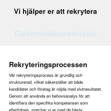
och regler, samt att genomföra riskbedömningar
och säkerhetsrevisioner.
Vi hjälper er att rekrytera
Varför är rollen viktig för företaget?
Elektronikkonstruktör
Processingenjören är en avgörande del av ett
företags produktionsverksamhet, eftersom de
ansvarar för att optimera processerna som driver
produktionen. Genom att effektivisera dessa
processer kan företag sänka sina
Rekryteringsprocessen
produktionskostnader, minska
energianvändningen och öka produktionstakten
Vår rekryteringsprocess är grundlig och
utan att kompromissa med kvaliteten. Detta ger
strukturerad, vilket säkerställer att både
företaget en konkurrensfördel och bidrar till ökad
kandidater och företag är nöjda med slutresultatet.
lönsamhet.
Genom att använda en behovsanalys för att
identifiera den specifika kompetensen som
En annan viktig aspekt av processingenjörens
efterfrågas, matchar vi er med de bästa