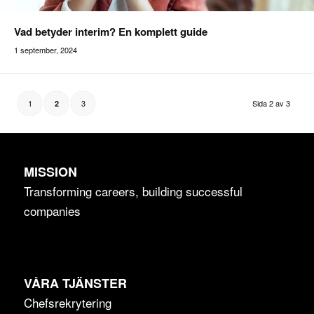
Vad betyder interim? En komplett guide
1 september, 2024
Addilon
1
3
Sida 2 av 3
2
MISSION
Transforming careers, building successful
companies
VÅRA TJÄNSTER
Chefsrekrytering