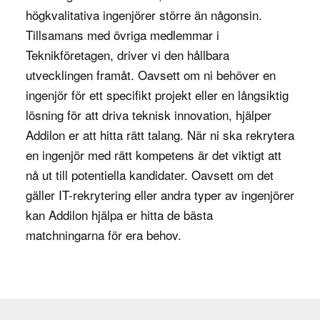
högkvalitativa ingenjörer större än någonsin.
produktionsprocessen kan optimeras. Genom att
Tillsamans med övriga medlemmar i
studera flöden, temperaturer, tryck och andra
Teknikföretagen
, driver vi den hållbara
parametrar kan de identifiera potentiella
utvecklingen framåt. Oavsett om ni behöver en
problemområden och föreslå tekniska
ingenjör för ett specifikt projekt eller en långsiktig
förbättringar. De kan också utveckla
lösning för att driva teknisk innovation, hjälper
automatiserade lösningar för att minska manuella
Addilon er att hitta rätt talang. När ni ska rekrytera
arbetsmoment och förbättra
en ingenjör med rätt kompetens är det viktigt att
produktionskapaciteten.
nå ut till potentiella kandidater. Oavsett om det
En viktig del av processingenjörens arbete är att
gäller IT-rekrytering eller andra typer av ingenjörer
säkerställa att produktionen sker på ett säkert
kan Addilon hjälpa er hitta de bästa
sätt. De arbetar ofta med att utveckla och
matchningarna för era behov.
implementera säkerhetsåtgärder för att förhindra
olyckor och minska miljöpåverkan. Detta kan
innebära att säkerställa att anläggningar och
processer följer alla gällande säkerhetsstandarder