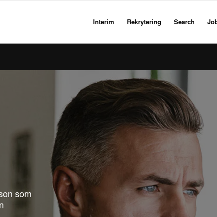
Interim
Rekrytering
Search
Jo
erson som
in