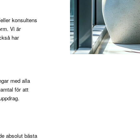
eller konsultens
rm. Vi är
ckså har
ngar med alla
mtal för att
 uppdrag.
de absolut bästa