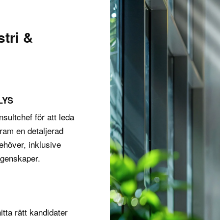
stri &
LYS
sultchef för att leda
fram en detaljerad
behöver, inklusive
egenskaper.
itta rätt kandidater