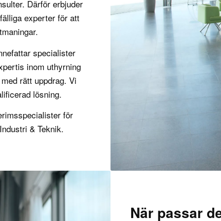
nsulter. Därför erbjuder
älliga experter för att
tmaningar.
nefattar specialister
pertis inom uthyrning
 med rätt uppdrag. Vi
lificerad lösning.
rimsspecialister för
Industri & Teknik.
När passar d