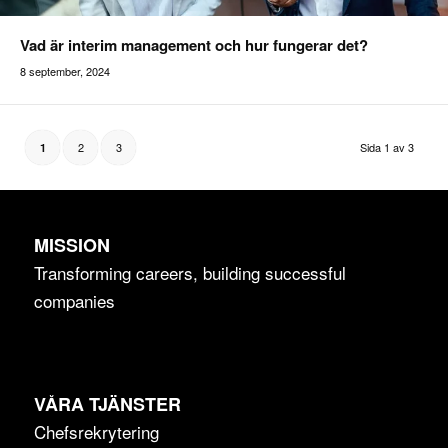
Vad är interim management och hur fungerar det?
8 september, 2024
Addilon
2
3
Sida 1 av 3
1
MISSION
Transforming careers, building successful
companies
VÅRA TJÄNSTER
Chefsrekrytering