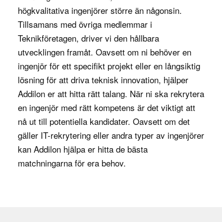
ingenjörer, designers och externa leverantörer, för
högkvalitativa ingenjörer större än någonsin.
att säkerställa att alla arbetar enligt samma plan.
Tillsamans med övriga medlemmar i
Genom att leda möten, tilldela arbetsuppgifter och
Teknikföretagen
, driver vi den hållbara
följa upp deadlines, bidrar projektledaren till att
utvecklingen framåt. Oavsett om ni behöver en
hålla projektet på rätt spår.
ingenjör för ett specifikt projekt eller en långsiktig
lösning för att driva teknisk innovation, hjälper
Dessutom hanterar projektledaren risker och
Addilon er att hitta rätt talang. När ni ska rekrytera
säkerställer att projektet genomförs inom budget.
en ingenjör med rätt kompetens är det viktigt att
Det kräver en ständig dialog med ledningen och
nå ut till potentiella kandidater. Oavsett om det
andra intressenter för att säkerställa att alla är
gäller IT-rekrytering eller andra typer av ingenjörer
uppdaterade om projektets status. Genom att
kan Addilon hjälpa er hitta de bästa
övervaka budgetar, resurser och tidslinjer hjälper
matchningarna för era behov.
projektledaren till att minimera risken för
förseningar och oväntade kostnadsökningar.
Varför är rollen viktig för företaget?