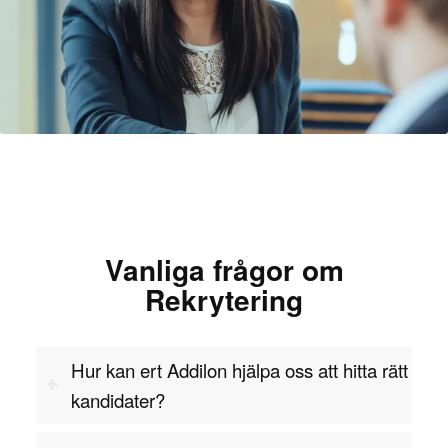
bakgrund, ofta inom områden som maskinteknik,
byggteknik eller annan teknisk utbildning. Det är
också viktigt att ha erfarenhet av att hantera
projekt inom tekniksektorn, eftersom det krävs
förståelse för de specifika tekniska och operativa
utmaningar som kan uppstå i sådana projekt.
Ledarskapsförmåga är en annan kritisk egenskap,
eftersom projektledaren ansvarar för att leda och
motivera tekniska team mot gemensamma mål.
Vanliga frågor om
De måste också vara starka kommunikatörer för
Rekrytering
att kunna samarbeta med olika avdelningar och
intressenter samt förklara komplexa tekniska
frågor på ett sätt som alla kan förstå. Detta
Hur kan ert Addilon hjälpa oss att hitta rätt
inkluderar förmågan att förmedla
kandidater?
statusuppdateringar och framsteg till både