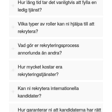
tekniska och icke-tekniska parter.
Hur lång tid tar det vanligtvis att fylla en
ledig tjänst?
Förmågan att hantera flera projekt samtidigt och
att hålla en tydlig översikt över varje projekt är
Vilka typer av roller kan ni hjälpa till att
avgörande. Projektledaren måste kunna arbeta
rekrytera?
strukturerat och ha en god förmåga att prioritera,
särskilt när det gäller att möta deadlines och hålla
Vad gör er rekryteringsprocess
projektet inom budget.
annorlunda än andra?
Slutligen krävs problemlösningsförmåga och ett
flexibelt tankesätt. Inom tekniska projekt kan
Hur mycket kostar era
oväntade problem uppstå när som helst, och
rekryteringstjänster?
projektledaren måste snabbt kunna anpassa sig
till förändrade omständigheter och hitta effektiva
Kan ni rekrytera internationella
lösningar som håller projektet på rätt spår.
kandidater?
Projektledare – branscher där
Hur garanterar ni att kandidaterna har rätt
expertisen behövs