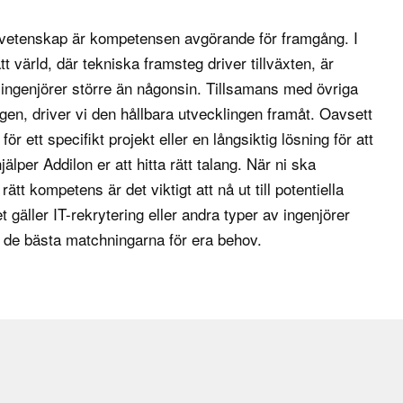
säkerställa att de
svetenskap är kompetensen avgörande för framgång. I
t värld, där tekniska framsteg driver tillväxten, är
et, minska energi-
 ingenjörer större än någonsin. Tillsamans med övriga
ets- och
agen
, driver vi den hållbara utvecklingen framåt. Oavsett
dukter och avfall
ör ett specifikt projekt eller en långsiktig lösning för att
genom att
jälper Addilon er att hitta rätt talang. När ni ska
ätt kompetens är det viktigt att nå ut till potentiella
 gäller IT-rekrytering eller andra typer av ingenjörer
sanläggningarna är
a de bästa matchningarna för era behov.
ch optimerar flödet
 för att förbättra
latoriska standarder.
ka kemiska produkter