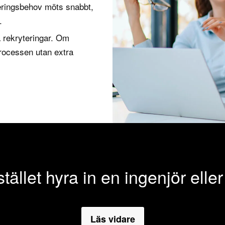
yteringsbehov möts snabbt,
.
 rekryteringar. Om
processen utan extra
 stället hyra in en ingenjör ell
Läs vidare