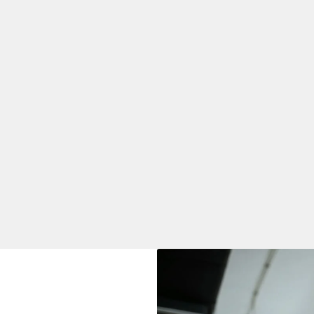
tioner och egenskaper behövs?
emiingenjör krävs en stark teknisk utbildning, vanligtvis in
ompletterad med kunskap inom områden som processoptimerin
 ha djup förståelse för kemiska reaktioner och termodynami
olika kemiska processer och system.
åga är en viktig egenskap för en kemiingenjör, eftersom de
 tekniska problem under produktionen. Detta kan inkludera allt
tet till att lösa problem med kvalitetskontroll eller säkerhet.
oggrant är också avgörande, eftersom små förändringar i p
 slutprodukten.
ckså en viktig del av kemiingenjörens roll. De måste kunn
ch tekniska experter, förklara komplexa tekniska problem på 
a i teamet förstår de kemiska processerna och deras betydels
k förståelse för säkerhet och miljöregler, eftersom de ofta a