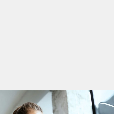
om kemi- eller
g och miljöteknik.
k, samt erfarenhet
 ofta måste
 från att förbättra
 Att kunna arbeta
rocessparametrar kan
a samarbeta med
ett tydligt sätt och
e. En kemiingenjör
nsvarar för att se