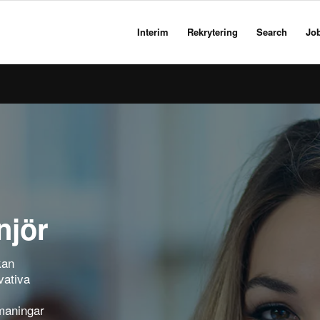
Interim
Rekrytering
Search
Jo
njör
kan
vativa
maningar