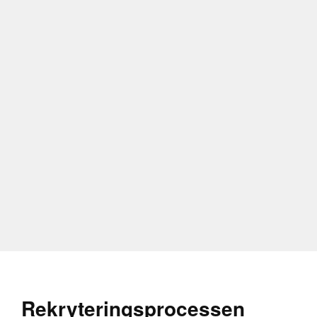
Vilka kvalifika
För att lyckas som k
kemiteknik, ofta k
En kemiingenjör bör
av att arbeta med 
Problemlösningsförm
identifiera och lösa
processens effektivi
systematiskt och n
ha stor inverkan på
Kommunikation är o
andra avdelningar o
säkerställa att all
Rekryteringsprocessen
bör också ha en star