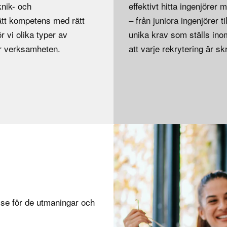
knik- och
effektivt hitta ingenjörer
rätt kompetens med rätt
– från juniora ingenjörer t
 vi olika typer av
unika krav som ställs ino
ar verksamheten.
att varje rekrytering är s
lse för de utmaningar och