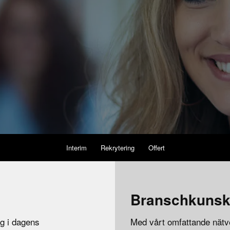
Interim
Rekrytering
Offert
Branschkuns
ng i dagens
Med vårt omfattande nätv