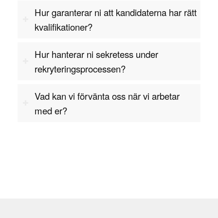
implementera krypteringslösningar. De måste
Hur garanterar ni att kandidaterna har rätt
kunna förklara tekniska koncept på ett sätt som är
kvalifikationer?
förståeligt för både tekniska och icke-tekniska
teammedlemmar och samarbeta effektivt för att
Hur hanterar ni sekretess under
säkerställa att säkerhetslösningarna integreras
rekryteringsprocessen?
korrekt.
Teknisk nyfikenhet och förmågan att hålla sig
Vad kan vi förvänta oss när vi arbetar
uppdaterad om de senaste kryptografiska
med er?
teknologierna och hoten är också avgörande.
Kryptografen måste förstå nya
krypteringsmetoder och tekniska framsteg, såsom
kvantkryptering, för att kunna implementera
framtidssäkra lösningar som kan motstå
avancerade cyberhot.
Kryptograf – branscher där expertisen