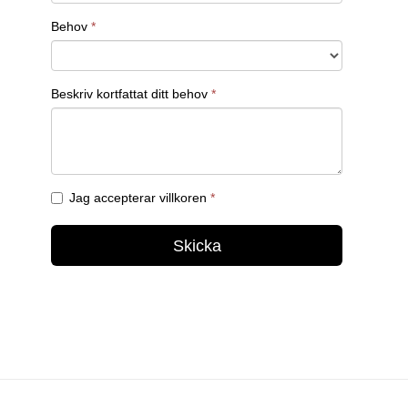
deras arbete är centralt för att säkerställa att
statliga system och information är säkra mot
cyberattacker.
Sammanfattning
Att rekrytera en kryptograf är avgörande för
företag som vill skydda sin känsliga information
och sina system mot cyberhot. Kryptografen
ansvarar för att utveckla och implementera
avancerade krypteringsalgoritmer och
säkerhetsprotokoll som säkerställer att data är
konfidentiell och skyddad mot obehörig åtkomst.
Med rätt teknisk kompetens och förmåga att
analysera och lösa komplexa säkerhetsproblem
kan en kryptograf hjälpa företag att stärka sin
informationssäkerhet, möta regulatoriska krav och