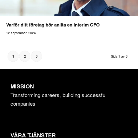
Varför ditt företag bör anlita en interim CFO
12 september, 2024
Addilon
2
3
Sida 1 av 3
1
MISSION
Transforming careers, building successful
companies
VÅRA TJÄNSTER