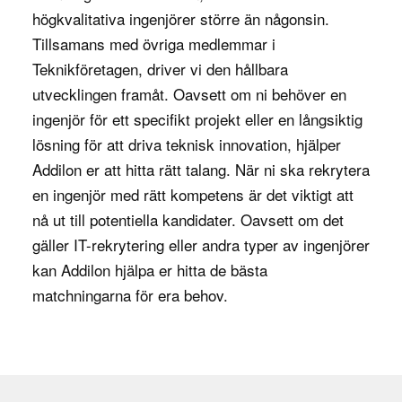
högkvalitativa ingenjörer större än någonsin.
att säkerställa att de är tillräckligt robusta mot
Tillsamans med övriga medlemmar i
attacker. De arbetar med allt från symmetrisk
Teknikföretagen
, driver vi den hållbara
kryptering och asymmetrisk kryptering till hashing
utvecklingen framåt. Oavsett om ni behöver en
och blockchain-teknologier. Kryptografer testar
ingenjör för ett specifikt projekt eller en långsiktig
ständigt sina system för att identifiera potentiella
lösning för att driva teknisk innovation, hjälper
svagheter och förbättra säkerheten.
Addilon er att hitta rätt talang. När ni ska rekrytera
Utöver att utveckla nya krypteringslösningar
en ingenjör med rätt kompetens är det viktigt att
arbetar kryptografer också med att analysera
nå ut till potentiella kandidater. Oavsett om det
befintliga kryptosystem för att identifiera
gäller IT-rekrytering eller andra typer av ingenjörer
säkerhetsluckor och förbättra deras
kan Addilon hjälpa er hitta de bästa
motståndskraft mot hot som brute-force-attacker,
matchningarna för era behov.
man-in-the-middle-attacker och andra försök till
dekryptering. Kryptografer kan också arbeta med
att implementera säkerhetsstandarder och
riktlinjer för att säkerställa att organisationens