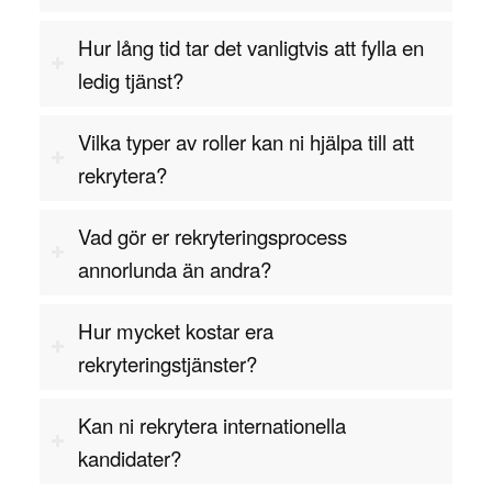
CEH (Certified Ethical Hacker), CISSP (Certified
Information Systems Security Professional) eller
Hur lång tid tar det vanligtvis att fylla en
specifika kryptografikurser är ofta eftertraktade
ledig tjänst?
för denna roll.
Vilka typer av roller kan ni hjälpa till att
Problemlösningsförmåga är en av de viktigaste
rekrytera?
egenskaperna hos en kryptograf. De måste kunna
analysera komplexa matematiska problem och
Vad gör er rekryteringsprocess
designa algoritmer som kan lösa dessa problem
annorlunda än andra?
på ett effektivt och säkert sätt. Deras förmåga att
tänka logiskt och kreativt är avgörande för att
Hur mycket kostar era
kunna utveckla krypteringslösningar som kan
rekryteringstjänster?
motstå både nuvarande och framtida hot.
Kommunikationsförmåga är också viktig eftersom
Kan ni rekrytera internationella
kryptografer ofta arbetar nära med IT-
kandidater?
säkerhetsteam och utvecklare för att