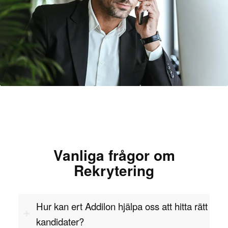
mot dessa framväxande hot.
Genom att rekrytera en skicklig kryptograf kan
företag säkerställa att deras informationssäkerhet
är stark, att deras data är skyddad och att de
följer internationella säkerhetsstandarder.
Vilka kvalifikationer och egenskaper
behövs?
En kryptograf behöver en stark akademisk
bakgrund inom matematik, datavetenskap eller
Vanliga frågor om
informationssäkerhet, ofta med specialisering
Rekrytering
inom kryptografi. Djupgående kunskap inom
områden som algoritmdesign, talteori, och
komplexitetsanalys är avgörande för att förstå och
Hur kan ert Addilon hjälpa oss att hitta rätt
utveckla krypteringsmetoder. Certifieringar som
kandidater?