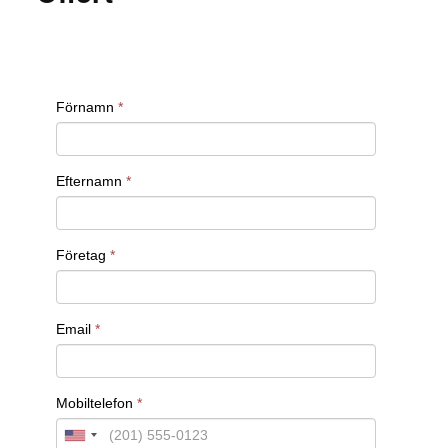
att den uppfyller regler som HIPAA, som ställer
strikta krav på hur hälsodata skyddas och lagras.
Inom teknik- och telekommunikationssektorn
arbetar kryptografer med att utveckla
krypteringsprotokoll som används i allt från
mobilkommunikation till säkra nätverkslösningar
och molnbaserade tjänster. Deras arbete hjälper
till att säkerställa att data som överförs över
dessa nätverk är skyddade från avlyssning och
obehörig åtkomst.
Även inom offentlig sektor är kryptografer
avgörande för att skydda statlig kommunikation
och känsliga data från både inhemska och
utländska hot. De utvecklar krypteringssystem för
att skydda nationella säkerhetsintressen, och