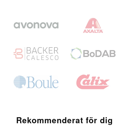
framtidssäkra sina system mot nya hot som
kvantdatorer och andra teknologiska framsteg.
Vill du veta mer om hur vi kan hjälpa dig att att
rekrytera rätt kryptograf för rollen?
Kontakta oss för offert
Rekommenderat för dig