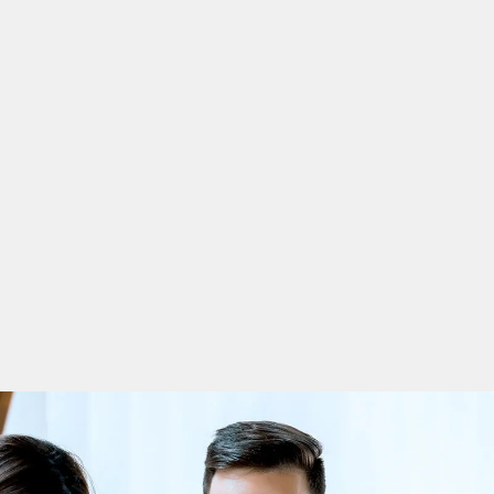
knik eller ett
nskaper – såsom
ätt material för en
roskopi,
ra och optimera
genjör. De måste
gar som förbättrar
inställning är
kvalitets- och
rer ofta arbetar i
tionstekniker. De
om är lättförståeligt