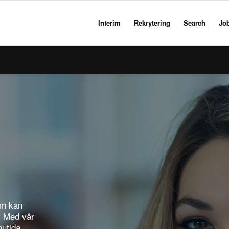
Interim
Rekrytering
Search
Jo
som kan
. Med vår
nutida