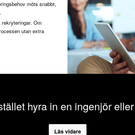
yteringsbehov möts snabbt,
.
 rekryteringar. Om
processen utan extra
 stället hyra in en ingenjör ell
Läs vidare