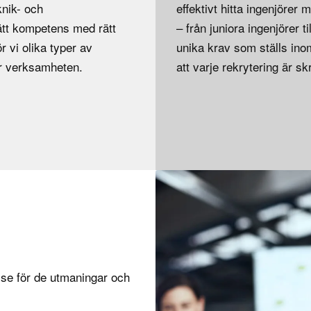
knik- och
effektivt hitta ingenjörer
rätt kompetens med rätt
– från juniora ingenjörer t
 vi olika typer av
unika krav som ställs ino
ar verksamheten.
att varje rekrytering är s
lse för de utmaningar och