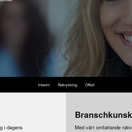
Interim
Rekrytering
Offert
Branschkuns
ng i dagens
Med vårt omfattande nätv