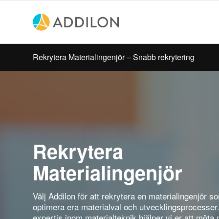
Rekrytera Materialingenjör – Snabb rekrytering
Rekrytera
Materialingenjör
Välj Addilon för att rekrytera en materialingenjör 
optimera era materialval och utvecklingsprocesser
expertis inom materialteknik hjälper vi er att möta 