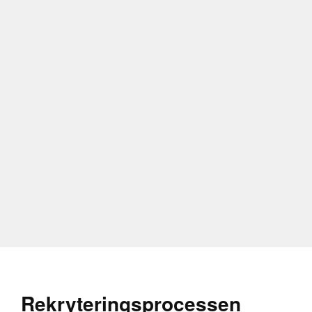
Vilka kvalifika
En materialingenjör 
relaterat område. E
metaller, kompositer
viss applikation. E
röntgendiffraktion o
materialstrukturer.
Problemlösningsförm
kunna analysera mate
materialets prestand
avgörande, särskilt n
säkerhetskrav.
Kommunikation och s
tvärfunktionella te
Rekryteringsprocessen
måste kunna förklara