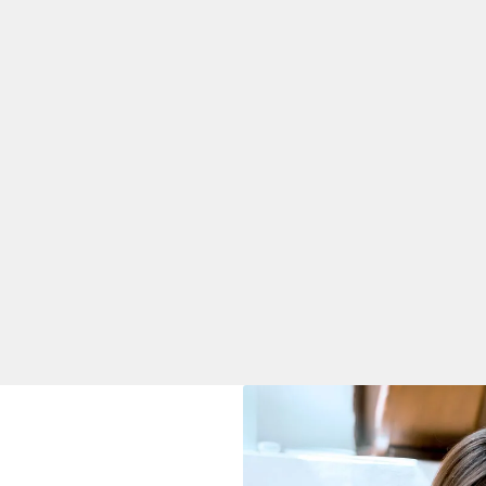
tioner och egenskaper behövs?
behöver ha en gedigen utbildning inom materialteknik, kemite
n djup förståelse för olika typer av material och deras ege
, polymerer och keramer – är avgörande för att kunna välja r
rfarenhet av att använda avancerade analysmetoder, som mik
ch mekanisk testning, är också viktigt för att kunna analyse
åga är en av de viktigaste egenskaperna för en materialin
rialfel, identifiera orsaker till problem och utveckla lösnin
a eller produktens hållbarhet. Noggrannhet och en analytisk 
är det gäller att säkerställa att materialen uppfyller strikta 
amarbetsförmåga är också viktiga, eftersom materialingenjö
am tillsammans med designers, produktutvecklare och produk
 tekniska detaljer och föreslå materiallösningar på ett sätt s