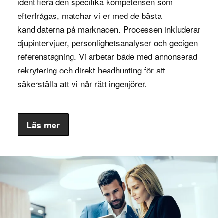
identifiera den specifika kompetensen som
efterfrågas, matchar vi er med de bästa
: Produktchefer inom IT- och
IT och mjukvara
kandidaterna på marknaden. Processen inkluderar
mjukvarubranschen ansvarar för att utveckla
djupintervjuer, personlighetsanalyser och gedigen
och hantera digitala lösningar och programvara
referenstagning. Vi arbetar både med annonserad
som måste anpassas till ständigt föränderliga
rekrytering och direkt headhunting för att
marknadsbehov och tekniska krav.
säkerställa att vi når rätt ingenjörer.
: Inom denna bransch
Tillverkningsindustrin
leder produktchefer utvecklingen av fysiska
produkter, från konsumentvaror till industriell
Läs mer
utrustning, och ansvarar för hela
produktlivscykeln.
: Produktchefer inom
Telekom och nätverk
telekom hanterar produkter och tjänster
relaterade till kommunikationsnätverk,
mobilitetslösningar och tillhörande tjänster,
vilket kräver både teknisk och