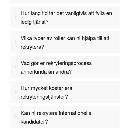
säkerställa långsiktig framgång. En produktchef
ansvarar för att utveckla och hantera produkter
Hur lång tid tar det vanligtvis att fylla en
genom hela deras livscykel, från idéstadiet till
ledig tjänst?
marknadslansering och vidare. Genom att
med
rekrytera rätt produktchef
rätta
Vilka typer av roller kan ni hjälpa till att
av teknisk och affärsmässig
kombinationen
rekrytera?
förståelse kan företag stärka sin
produktutveckling och säkerställa att deras
Vad gör er rekryteringsprocess
produkter blir framgångsrika på marknaden.
annorlunda än andra?
Behöver du hjälp att
för att
rekrytera produktchef
Hur mycket kostar era
driva din produktutveckling och säkerställa
rekryteringstjänster?
långsiktig framgång?
för att få
Kontakta oss idag
stöd i rekryteringsprocessen och säkerställa att
Kan ni rekrytera internationella
du hittar den bästa kandidaten för ditt företag.
kandidater?