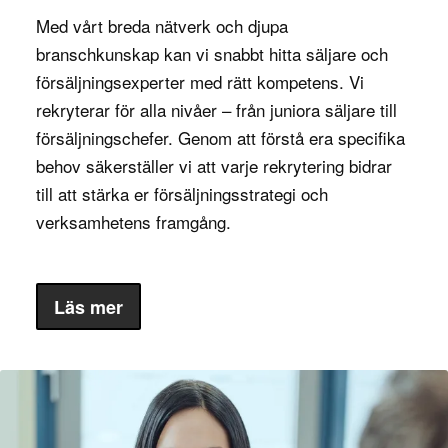
kundbeteenden för att kunna forma
Med vårt breda nätverk och djupa
produktstrategier som driver tillväxt.
Tidigare
branschkunskap kan vi snabbt hitta säljare och
från produktutveckling,
erfarenheter
försäljningsexperter med rätt kompetens. Vi
projektledning eller liknande roller är ofta
rekryterar för alla nivåer – från juniora säljare till
avgörande, särskilt inom tekniskt avancerade
försäljningschefer. Genom att förstå era specifika
områden där marknadsdynamiken förändras
behov säkerställer vi att varje rekrytering bidrar
snabbt.
till att stärka er försäljningsstrategi och
verksamhetens framgång.
Det är också viktigt att en produktchef har stark
och kommunikationsförmåga,
social kompetens
eftersom rollen kräver kontinuerligt samarbete
Läs mer
med både interna och externa intressenter. Att
en balans mellan tekniska detaljer
kunna hitta
och kundens perspektiv är avgörande för att
utveckla en framgångsrik produkt.
Dessutom är en analytisk förmåga viktig för att