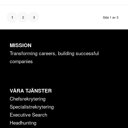
2
3
Sida 1 av 3
1
MISSION
Transforming careers, building successful
companies
VÅRA TJÄNSTER
Chefsrekrytering
Specialistrekrytering
Executive Search
Headhunting