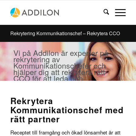
Rekrytering Kommunikationschef – Rekrytera CCO
Vi på Addilon är experter på
rekrytering av
Kommunikationschefer och
hjälper dig att rekrytera rätt
CCO för att leda och
utveckla ditt företags
kommunikation.
Rekrytera
Kommunikationschef med
rätt partner
Receptet till framgång och ökad lönsamhet är att