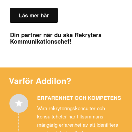
Läs mer här
Din partner när du ska Rekrytera
Kommunikationschef!
Varför Addilon?
ERFARENHET OCH KOMPETENS
Våra rekryteringskonsulter och
konsultchefer har tillsammans
mångårig erfarenhet av att identifiera