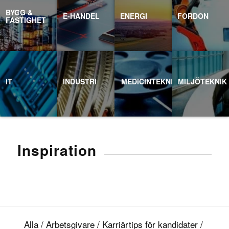
BYGG &
E-HANDEL
ENERGI
FORDON
FASTIGHET
IT
INDUSTRI
MEDICINTEKNIK
MILJÖTEKNIK
Inspiration
Alla
/
Arbetsgivare
/
Karriärtips för kandidater
/