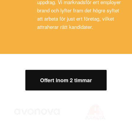
uppdrag. Vi marknadsför ert employer
brand och lyfter fram det högre syftet
att arbeta för just ert företag, vilket
attraherar rätt kandidater.
Offert inom 2 timmar