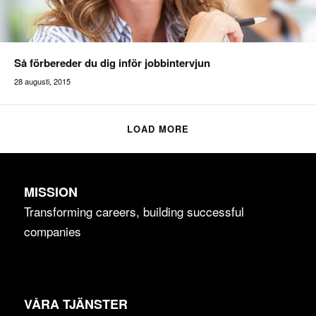
Så förbereder du dig inför jobbintervjun
28 augusti, 2015
LOAD MORE
MISSION
Transforming careers, building successful
companies
VÅRA TJÄNSTER