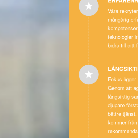
ERFARENH
Våra rekryte
mångårig erfa
kompetenser.
teknologier 
bidra till di
LÅNGSIKT
Fokus ligger 
Genom att ag
långsiktig s
djupare först
bättre tjänst
kommer från 
rekommendat