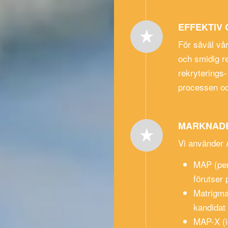
EFFEKTIV
För såväl vår
och smidig r
rekryterings-
processen oc
MARKNADE
Vi använder 
MAP (per
förutser 
Matrigma
kandidat 
MAP-X (id