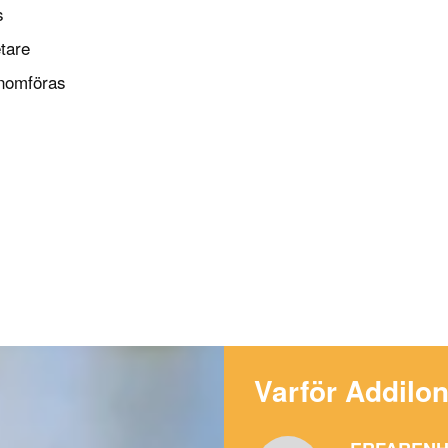
s
etare
enomföras
Varför Addilo