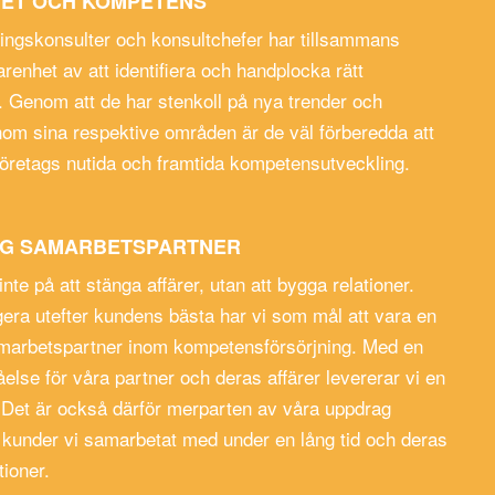
ET OCH KOMPETENS
ringskonsulter och konsultchefer har tillsammans
renhet av att identifiera och handplocka rätt
 Genom att de har stenkoll på nya trender och
inom sina respektive områden är de väl förberedda att
tt företags nutida och framtida kompetensutveckling.
IG SAMARBETSPARTNER
inte på att stänga affärer, utan att bygga relationer.
era utefter kundens bästa har vi som mål att vara en
amarbetspartner inom kompetensförsörjning. Med en
åelse för våra partner och deras affärer levererar vi en
. Det är också därför merparten av våra uppdrag
kunder vi samarbetat med under en lång tid och deras
ioner.