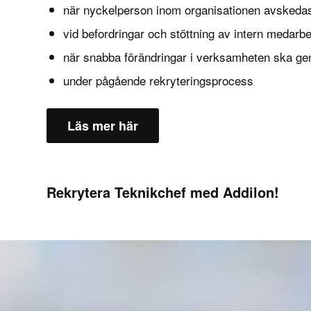
när nyckelperson inom organisationen avskeda
vid befordringar och stöttning av intern medarb
när snabba förändringar i verksamheten ska g
under pågående rekryteringsprocess
Läs mer här
Rekrytera Teknikchef med Addilon!