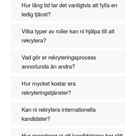
företaget har tillgång till den utrustning som
Hur lång tid tar det vanligtvis att fylla en
behövs för att kunna genomföra projekt i tid och
ledig tjänst?
inom budget.
Vilka typer av roller kan ni hjälpa till att
Sammanfattning
rekrytera?
Att rekrytera en Category Manager är avgörande
för företag som vill säkerställa att deras
Vad gör er rekryteringsprocess
inköpsstrategier är kostnadseffektiva, hållbara
annorlunda än andra?
och stödjer företagets övergripande affärsmål. En
Category Manager ansvarar för att hantera
Hur mycket kostar era
specifika produktkategorier, förhandla med
rekryteringstjänster?
leverantörer och utveckla strategier som
maximerar värdet från inköpen. Med rätt
Kan ni rekrytera internationella
kombination av strategisk förmåga, analytisk
kandidater?
skicklighet och förhandlingsförmåga kan en
Category Manager hjälpa företaget att optimera
Hur garanterar ni att kandidaterna har rätt