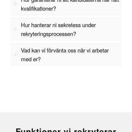
sina inköp, förbättra leveranskedjan och
kvalifikationer?
säkerställa långsiktig lönsamhet.
Hur hanterar ni sekretess under
Vill du veta mer om hur vi kan hjälpa dig att
rekryteringsprocessen?
rekrytera en Category Manager?
Vad kan vi förvänta oss när vi arbetar
Kontakta oss för offert
med er?
Funktioner vi rekryterar