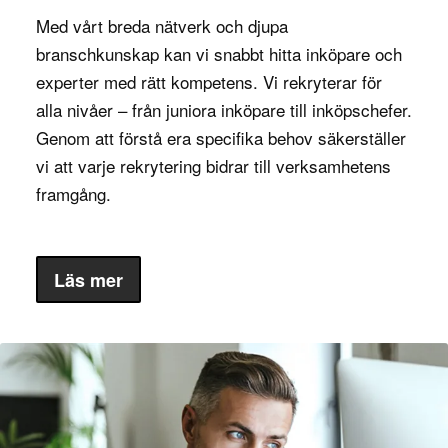
Med vårt breda nätverk och djupa
Vilka kvalifikationer och egenskaper
branschkunskap kan vi snabbt hitta inköpare och
behövs?
experter med rätt kompetens. Vi rekryterar för
För att lyckas som Category Manager krävs en
alla nivåer – från juniora inköpare till inköpschefer.
stark analytisk förmåga och erfarenhet av
Genom att förstå era specifika behov säkerställer
strategiskt inköp eller leveranskedjehantering.
vi att varje rekrytering bidrar till verksamhetens
Ofta har Category Managers en utbildning inom
framgång.
ekonomi, inköp, marknadsföring eller liknande
områden, och de har vanligtvis flera års
erfarenhet inom inköp eller produktutveckling.
Läs mer
Förmågan att tolka och analysera marknadsdata
och använda insikterna för att fatta välgrundade
beslut är avgörande för rollen.
Förhandlingsförmåga är en annan central
egenskap för en Category Manager, då en stor del