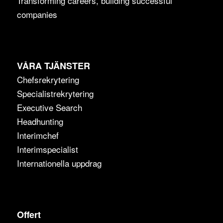
Transforming careers, building successful
companies
VÅRA TJÄNSTER
Chefsrekrytering
Specialistrekrytering
Executive Search
Headhunting
Interimchef
Interimspecialist
Internationella uppdrag
Offert