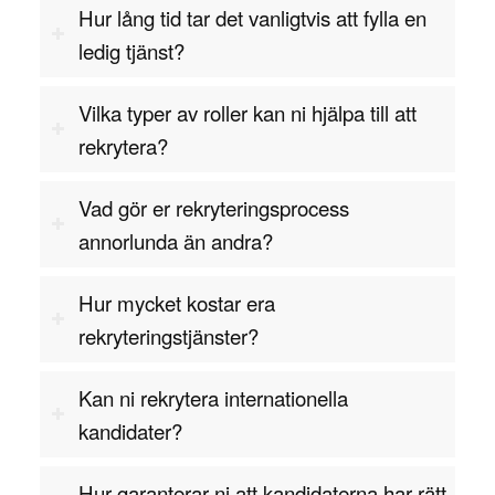
för företag som vill säkerställa effektiva
Hur lång tid tar det vanligtvis att fylla en
inköpsprocesser och starka leverantörsrelationer.
ledig tjänst?
En operativ inköpare ansvarar för att hantera
företagets dagliga inköp, förhandla med
Vilka typer av roller kan ni hjälpa till att
leverantörer och säkerställa att rätt material och
rekrytera?
produkter finns på plats när de behövs. Med rätt
kombination av förhandlingsförmåga, analytisk
Vad gör er rekryteringsprocess
skicklighet och kommunikationsförmåga kan en
annorlunda än andra?
operativ inköpare bidra till att optimera företagets
kostnadsstrukturer och säkerställa att
Hur mycket kostar era
verksamheten löper smidigt.
rekryteringstjänster?
Vill du veta mer om hur vi kan hjälpa dig att
Kan ni rekrytera internationella
rekrytera en Operativ Inköpare?
kandidater?
Kontakta oss för offert
Hur garanterar ni att kandidaterna har rätt