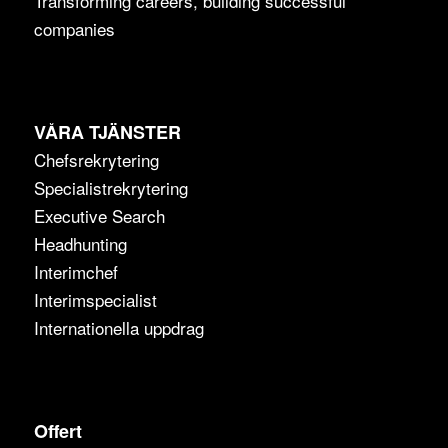
Transforming careers, building successful
companies
VÅRA TJÄNSTER
Chefsrekrytering
Specialistrekrytering
Executive Search
Headhunting
Interimchef
Interimspecialist
Internationella uppdrag
Offert