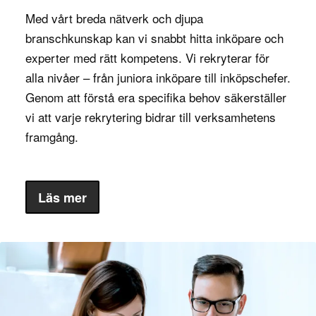
Med vårt breda nätverk och djupa
För att lyckas som operativ inköpare krävs en
branschkunskap kan vi snabbt hitta inköpare och
gedigen förståelse för inköpsprocesser och
experter med rätt kompetens. Vi rekryterar för
leveranskedjan. Ofta har en operativ inköpare en
alla nivåer – från juniora inköpare till inköpschefer.
utbildning inom logistik, inköp eller ekonomi, och
Genom att förstå era specifika behov säkerställer
erfarenhet av att arbeta med inköp och
vi att varje rekrytering bidrar till verksamhetens
leverantörsrelationer är en stor fördel. Att ha en
framgång.
stark analytisk förmåga är viktigt, eftersom
inköparen behöver kunna utvärdera olika
leverantörer och deras erbjudanden för att hitta de
Läs mer
bästa lösningarna för företaget.
Förmågan att förhandla är också central, då den
operativa inköparen måste kunna diskutera priser
och villkor med leverantörer för att uppnå
kostnadsbesparingar utan att kompromissa på
kvalitet eller leveranssäkerhet. Kommunikation