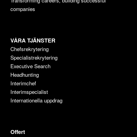
Transforming careers, building successful
companies
VÅRA TJÄNSTER
Chefsrekrytering
Specialistrekrytering
Executive Search
Headhunting
Interimchef
Interimspecialist
Internationella uppdrag
Offert