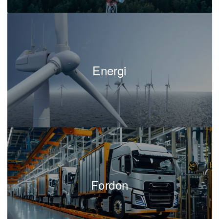
på ett sätt som maximerar effektiviteten och att de
bidrar till programmets övergripande framgång.
Programledaren
kontakten med
sköter även
projektledarna och ser till att kommunikationen
mellan projekten fungerar smidigt.
Energi
En programledare ansvarar också för att
identifiera och hantera risker som kan påverka
programmets framsteg och slutresultat. Det är
avgörande att programledaren har en
proaktiv
inställning för att tidigt kunna lösa problem som
kan uppstå. De spelar också en nyckelroll i att
säkerställa att rätt resurser finns tillgängliga för
de olika projekten och att de används på ett
Fordon
effektivt sätt.
För att säkerställa
krävs
programets framgång