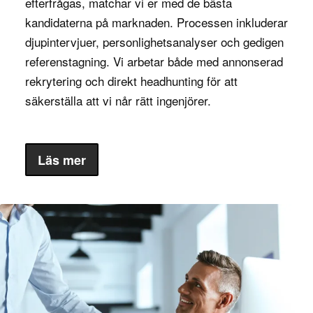
efterfrågas, matchar vi er med de bästa
behöver hållas samman.
kandidaterna på marknaden. Processen inkluderar
: Programledare inom
Finans och bank
djupintervjuer, personlighetsanalyser och gedigen
finansbranschen hanterar komplexa
referenstagning. Vi arbetar både med annonserad
projektportföljer, exempelvis vid
rekrytering och direkt headhunting för att
systemuppgraderingar och regulatoriska
säkerställa att vi når rätt ingenjörer.
förändringar.
: Programledare inom den
Offentlig sektor
Läs mer
offentliga sektorn leder ofta långsiktiga
program som rör stadsutveckling, hälsa eller
utbildningsreformer.
: Programledare
E-handel och detaljhandel
inom denna sektor hanterar digitala
transformationsprogram och logistiska
förbättringar som är avgörande för företagets
framgång.