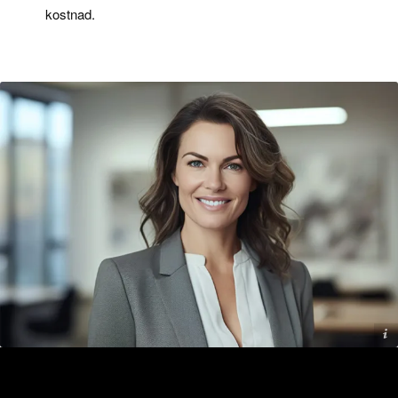
kostnad.
Addilon