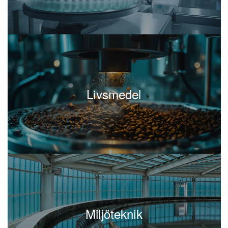
programledaren säkerställa att programmets
resultat inte bara uppfyller förväntningarna utan
också bidrar till företagets långsiktiga tillväxt.
Genom åren har skickliga programledare visat hur
de kan bidra till att företag växer och utvecklas
genom att leda större transformationer eller
Livsmedel
expansioner. I ständigt föränderliga miljöer där
företag måste anpassa sig snabbt är det viktigt att
ha en
som kan
kompetent programledare
hantera både strategiska beslut och dagliga
operationella utmaningar.
Att
genom en
rekrytera en programledare
innebär att
kompetensbaserad rekrytering
säkerställa att kandidaten har rätt kompetens,
Miljöteknik
erfarenhet och ledarskapsförmåga för att driva