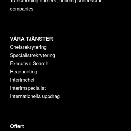
Transforming careers, building successful
companies
VÅRA TJÄNSTER
Chefsrekrytering
Specialistrekrytering
Executive Search
Headhunting
Interimchef
Interimspecialist
Internationella uppdrag
Offert