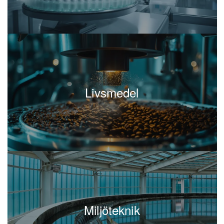
och projektchefer gör
Kompetenta projektledare
en markant skillnad i företagets förmåga att
hantera fler och mer komplicerade projekt. Med
deras ledarskap blir projektledningen smidig, och
de säkerställer att kommunikationen mellan olika
intressenter alltid flyter väl. I företag som
Livsmedel
genomgår en
projektportfölj är
ständigt växande
det nödvändigt att ha en stark projektchef som
kan sköta övergångar och utveckla enhetliga
processer.
För
som letar efter en
rekryterande chefer
projektchef är det avgörande att genomföra en
för att
kompetensbaserad rekrytering
säkerställa att den nya chefen har rätt färdigheter,
Miljöteknik
ledarskapserfarenhet och strategiska tänkande för