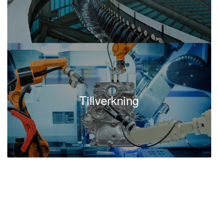
att driva företagets projekt framåt.
Sammanfattning
Att
är avgörande för
rekrytera en projektchef
företag som vill säkerställa att deras
projektstyrning är effektiv och att projekten
levererar enligt mål. En erfaren projektchef kan
Tillverkning
genom
och ledarskap bidra
proaktiv rekrytering
till att företaget når sina mål, även i en
ständigt
projektportfölj.
av rätt
växande
Ta hjälp
rekryteringspartner för att säkerställa att du hittar
rätt person för jobbet.
för att
Ring oss direkt
diskutera hur vi kan hjälpa dig att
rekrytera en
eller projektchef som tar ditt
projektledare
företag till nästa nivå.