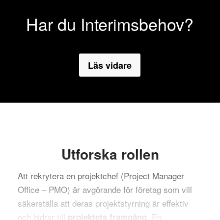
Har du Interimsbehov?
Läs vidare
Utforska rollen
Att rekrytera en projektchef (Project Manager
Office – PMO) är avgörande för företag som vill
säkerställa att deras projektstyrning är effektiv
och bidrar till
. En
projektets framgång