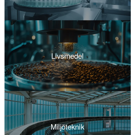
projektet kan en projektkoordinator frigöra tid för
projektledaren att fokusera på de strategiska
delarna av projektet. Detta bidrar till att hålla
projektet på rätt spår och inom budget, vilket är
avgörande för projektets framgång.
Dessutom säkerställer projektkoordinatorn att alla
Livsmedel
intressenter är informerade om framsteg och
eventuella förändringar i projektet, vilket förbättrar
kommunikationen och minskar risken för
missförstånd. En välorganiserad och proaktiv
projektkoordinator kan göra skillnad genom att
identifiera problem tidigt och hjälpa till att lösa
dem innan de eskalerar.
För företag som hanterar flera projekt samtidigt är
Miljöteknik
en projektkoordinator oumbärlig. Genom att