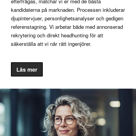
efterfrågas, matchar vi er med de bästa
och budgetar hålls.
kandidaterna på marknaden. Processen inkluderar
:
Marknadsföring och kommunikation
djupintervjuer, personlighetsanalyser och gedigen
Projektkoordinatorer inom denna sektor
referenstagning. Vi arbetar både med annonserad
hanterar marknadsföringskampanjer och
rekrytering och direkt headhunting för att
projekt, samordnar kreativa team och ser till
säkerställa att vi når rätt ingenjörer.
att kampanjer levereras i tid.
: Inom medicinteknik och
Hälsa och medicin
Läs mer
vårdutveckling bidrar projektkoordinatorer
genom att samordna forskning, utveckling och
regulatoriska krav.
: Inom dessa sektorer
Finans och försäkring
spelar projektkoordinatorer en viktig roll i att
driva projekt relaterade till
systemuppgraderingar, processförbättringar
och kundlösningar.