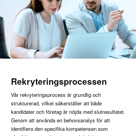
Projektkoordinator – branscher där
expertisen behövs
Projektkoordinatorer behövs i många olika
branscher där projektledning är en central del av
verksamheten. Här är några exempel på
Addilon
branscher där en projektkoordinator kan spela en
avgörande roll:
Rekryteringsprocessen
: Projektkoordinatorer
Bygg och infrastruktur
säkerställer att byggprojekt och anläggningar
Vår rekryteringsprocess är grundlig och
genomförs smidigt genom att övervaka
strukturerad, vilket säkerställer att både
resurser, tidsplaner och dokumentation.
kandidater och företag är nöjda med slutresultatet.
: I tekniska miljöer hjälper
IT och teknik
Genom att använda en behovsanalys för att
projektkoordinatorer till att samordna
identifiera den specifika kompetensen som
utvecklingsteam och säkerställa att deadlines