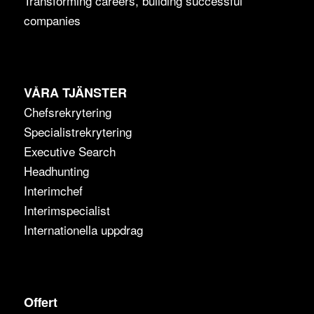
Transforming careers, building successful
companies
VÅRA TJÄNSTER
Chefsrekrytering
Specialistrekrytering
Executive Search
Headhunting
Interimchef
Interimspecialist
Internationella uppdrag
Offert