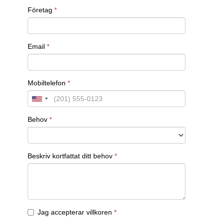
vilket är viktigt för att förstå hur personen
fungerar i en gruppmiljö.
”Berätta om ett tillfälle när du behövde ta
initiativ för att lösa ett problem.”
Här får rekryteraren insikt i kandidatens
proaktivitet och självständighet, vilket är
viktiga egenskaper i många roller.
”Ge konkreta exempel på hur du
organiserade ditt arbete under en stressig
period.”
Denna fråga hjälper till att bedöma kandidatens
förmåga att hantera stress och prioritera
uppgifter under press.
Dessa frågor hjälper till att
på om
ta reda
kandidaten har de nödvändiga färdigheterna och