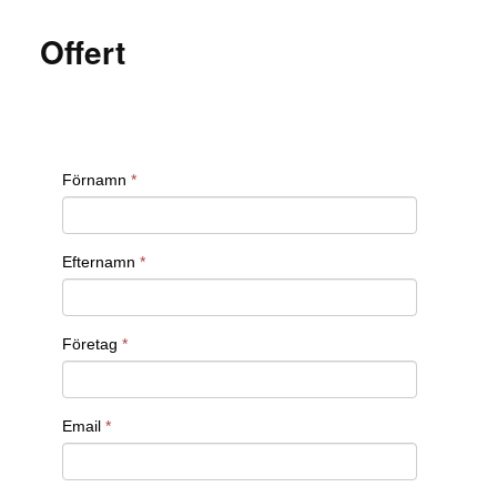
personliga egenskaper: En kandidat som har
Offert
de tekniska färdigheterna men inte passar in i
teamet kan snabbt skapa problem.
Granska kravprofilen löpande under
processens gång: Justera och finjustera
kravprofilen för att säkerställa att du lockar
de bästa talangerna.
Läs mer om hur vi på Addilon kan hjälpa
dig
Med lång erfarenhet och framgångsrik rekrytering
i bagaget vet vi vad som krävs för att hitta de
bästa talangerna. Vill du läsa mer om hur vi kan
hjälpa dig att skapa en bra kravprofil och hitta rätt
kandidater? Kontakta oss för att få hjälp genom
hela rekryteringsprocessen.