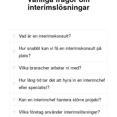
interimslösningar
specifika kompetenser och erfarenheter som
krävs för tjänsten. Det är här kravprofilen kommer
in. Den hjälper dig att göra ett tydligt urval av
kandidaterna baserat på både deras erfarenhet
och personliga egenskaper. Med en genomtänkt
Vad är en interimskonsult?
kravprofil får du en strukturerad start på hela
Hur snabbt kan vi få en interimskonsult på
processen, vilket gör att du kan hitta rätt person
plats?
snabbare och effektivare.
Vilka branscher arbetar ni med?
Vad ska en bra kravprofil innehålla?
Hur lång tid tar det att hyra in en interimchef
För en lyckad rekrytering bör kravprofilen omfatta:
eller specialist?
: Vilka kunskaper och
Rätt kompetens
Kan en interimchef hantera större projekt?
erfarenheter måste kandidaten ha?
: Hur ska den nya
Personliga egenskaper
Vilka företag använder interimslösningar?
medarbetaren vara för att passa in i teamet