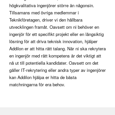
högkvalitativa ingenjörer större än någonsin.
De arbetar även med att skapa backup-lösningar
Tillsamans med övriga medlemmar i
och kontinuitetsplaner för att minimera risken för
Teknikföretagen
, driver vi den hållbara
dataförluster och driftavbrott.
utvecklingen framåt. Oavsett om ni behöver en
IT-ingenjören arbetar ofta nära andra avdelningar
ingenjör för ett specifikt projekt eller en långsiktig
för att säkerställa att alla IT-behov tillgodoses. De
lösning för att driva teknisk innovation, hjälper
implementerar systemuppgraderingar, installerar
Addilon er att hitta rätt talang. När ni ska rekrytera
ny programvara och arbetar med molnbaserade
en ingenjör med rätt kompetens är det viktigt att
lösningar för att säkerställa att företaget alltid har
nå ut till potentiella kandidater. Oavsett om det
tillgång till de mest effektiva och moderna
gäller IT-rekrytering eller andra typer av ingenjörer
teknologierna. Genom att övervaka och optimera
kan Addilon hjälpa er hitta de bästa
företagets IT-infrastruktur kan IT-ingenjören bidra
matchningarna för era behov.
till att minska driftstopp och maximera systemets
prestanda.
Varför är rollen viktig för företaget?