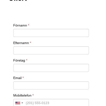
integritet och säkerställa att hälsoinformationen
alltid är tillgänglig för vårdpersonal.
Även inom e-handel och detaljhandel är IT-
ingenjörer centrala för att bygga och underhålla de
IT-system som stödjer onlineförsäljning och
lagerhantering. De hjälper till att säkerställa att
kundtransaktioner och logistiksystem fungerar
smidigt, och de arbetar med att förbättra
säkerheten och effektiviteten i digitala system.
Vill du veta mer om hur vi kan hjälpa dig att att
rekrytera rätt kandidat för rollen?
Kontakta oss för offert