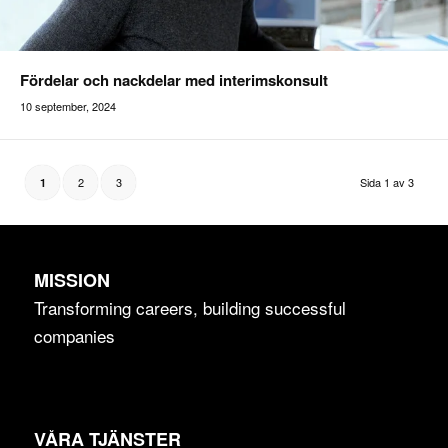
Fördelar och nackdelar med interimskonsult
10 september, 2024
Addilon
2
3
Sida 1 av 3
1
MISSION
Transforming careers, building successful
companies
VÅRA TJÄNSTER