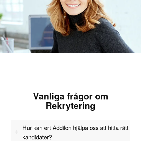
För att bli en framgångsrik IT-ingenjör krävs en
solid teknisk utbildning inom IT, datavetenskap
eller liknande områden. Erfarenhet av
nätverksadministration, systemintegration och
serverhantering är avgörande för att kunna
hantera komplexa IT-infrastrukturer. IT-ingenjörer
bör också ha kunskap om olika operativsystem,
såsom Windows, Linux och Unix, samt erfarenhet
av virtualisering och molnbaserade plattformar
som AWS eller Microsoft Azure.
Vanliga frågor om
Problemlösningsförmåga är en av de viktigaste
Rekrytering
egenskaperna hos en IT-ingenjör, eftersom de ofta
måste kunna felsöka och snabbt lösa tekniska
problem som uppstår i företagens system. De
Hur kan ert Addilon hjälpa oss att hitta rätt
måste också kunna arbeta proaktivt för att förutse
kandidater?