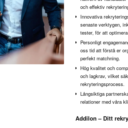
och effektiv rekryterin
Innovativa rekryterin
senaste verktygen, in
tester, för att optime
Personligt engagemang
oss tid att förstå er o
perfekt matchning.
Hög kvalitet och comp
och lagkrav, vilket säk
rekryteringsprocess.
Långsiktiga partnerskap
relationer med våra kl
Addilon – Ditt rekr