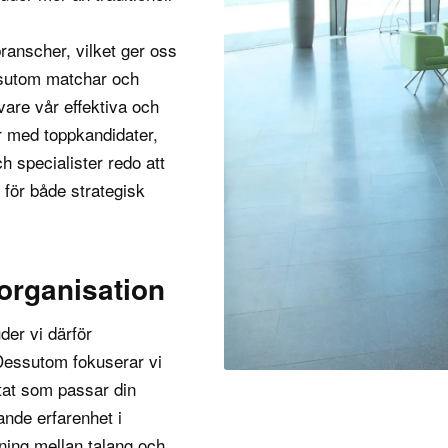
branscher
, vilket ger oss
essutom matchar och
vare vår effektiva och
er med toppkandidater,
ch specialister redo att
 för både strategisk
 organisation
der vi därför
Dessutom fokuserar vi
ltat som passar din
ande erfarenhet i
ning mellan talang och