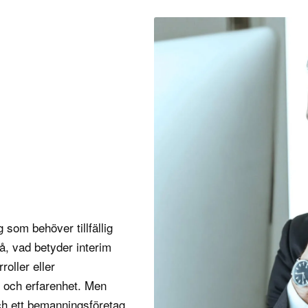
 som behöver tillfällig
Så,
vad betyder interim
roller eller
s och erfarenhet. Men
och ett bemanningsföretag