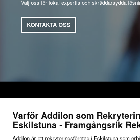
Välj oss för lokal expertis och skräddarsydda lösni
KONTAKTA OSS
Varför Addilon som Rekryteri
Eskilstuna - Framgångsrik Re
Addilon är ett rekryteringsföretag i Eskilstuna som erbj