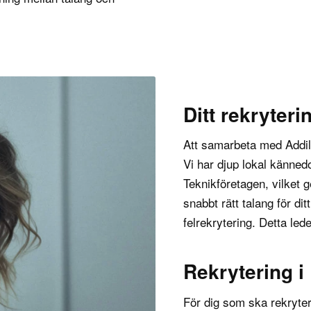
Ditt rekryteri
Att samarbeta med Addilo
Vi har djup lokal känne
Teknikföretagen
, vilket 
snabbt rätt talang för di
felrekrytering
. Detta lede
Rekrytering i
För dig som ska rekryte