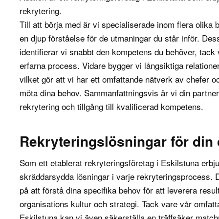
rekrytering.
Till att börja med är vi specialiserade inom flera olika
en djup förståelse för de utmaningar du står inför. D
identifierar vi snabbt den kompetens du behöver, tack 
erfarna process. Vidare bygger vi långsiktiga relation
vilket gör att vi har ett omfattande nätverk av chefer o
möta dina behov. Sammanfattningsvis är vi din partner
rekrytering och tillgång till kvalificerad kompetens.
Rekryteringslösningar för din
Som ett etablerat rekryteringsföretag i Eskilstuna erbju
skräddarsydda lösningar i varje
rekryteringsprocess
. 
på att förstå dina specifika behov för att leverera resu
organisations kultur och strategi. Tack vare vår omfatt
Eskilstuna kan vi även säkerställa en träffsäker match