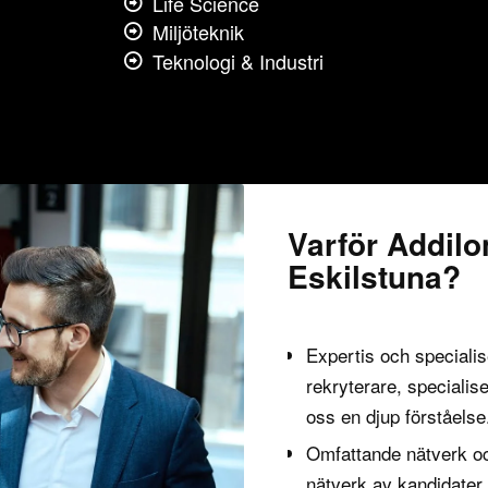
Life Science
Miljöteknik
Teknologi & Industri
Varför Addilo
Eskilstuna?
Expertis och specialis
rekryterare, specialis
oss en djup förståelse
Omfattande nätverk oc
nätverk av kandidater 