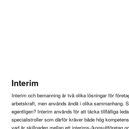
Interim
Interim och bemanning är två olika lösningar för företag
arbetskraft, men används ändå i olika sammanhang. 
egentligen? Interim används för att täcka tillfälliga ledar
specialistroller som därför kräver både hög kompeten
vad är skillnaden mellan ett interims-/konsultföretag 