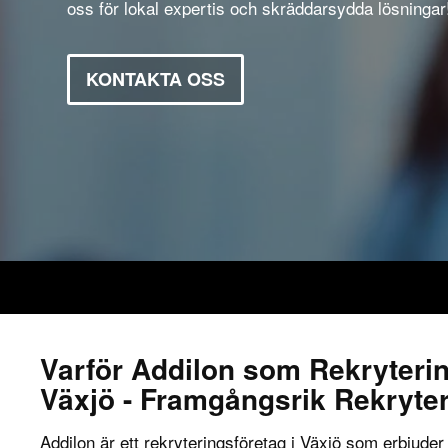
oss för lokal expertis och skräddarsydda lösningar
KONTAKTA OSS
Varför Addilon som Rekryteri
Växjö - Framgångsrik Rekryte
Addilon är ett rekryteringsföretag i Växjö som erbjuder 