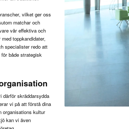
branscher
, vilket ger oss
essutom matchar och
vare vår effektiva och
er med toppkandidater,
ch specialister redo att
 för både strategisk
 organisation
 vi därför skräddarsydda
ar vi på att förstå dina
n organisations kultur
xjö kan vi även
företag.