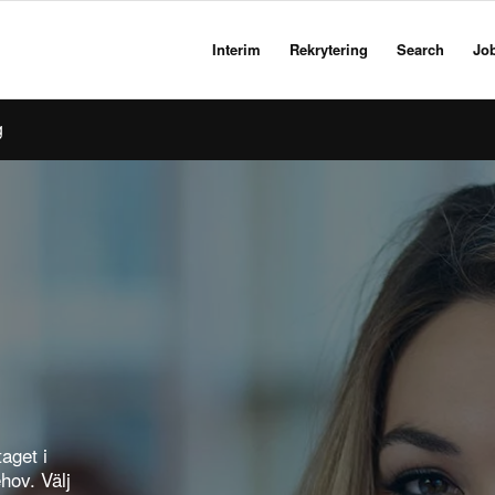
Interim
Rekrytering
Search
Jo
g
aget i
ov. Välj