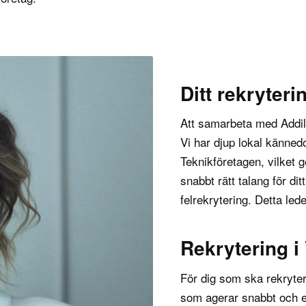
Ditt rekryteri
Att samarbeta med Addilo
Vi har djup lokal känne
Teknikföretagen
, vilket 
snabbt rätt talang för di
felrekrytering
. Detta lede
Rekrytering i
För dig som ska rekryte
som agerar snabbt och ef