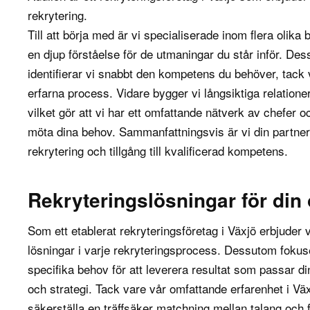
rekrytering.
Till att börja med är vi specialiserade inom flera olika
en djup förståelse för de utmaningar du står inför. D
identifierar vi snabbt den kompetens du behöver, tack 
erfarna process. Vidare bygger vi långsiktiga relation
vilket gör att vi har ett omfattande nätverk av chefer o
möta dina behov. Sammanfattningsvis är vi din partner
rekrytering och tillgång till kvalificerad kompetens.
Rekryteringslösningar för din
Som ett etablerat rekryteringsföretag i Växjö erbjuder
lösningar i varje
rekryteringsprocess
. Dessutom fokuser
specifika behov för att leverera resultat som passar di
och strategi. Tack vare vår omfattande erfarenhet i Vä
säkerställa en träffsäker matchning mellan talang och 