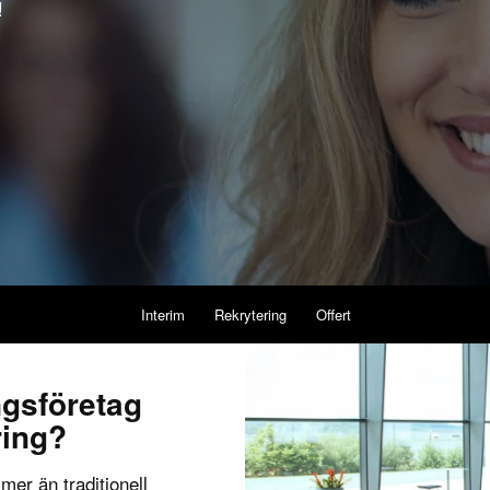
!
Interim
Rekrytering
Offert
ngsföretag
ring?
mer än traditionell