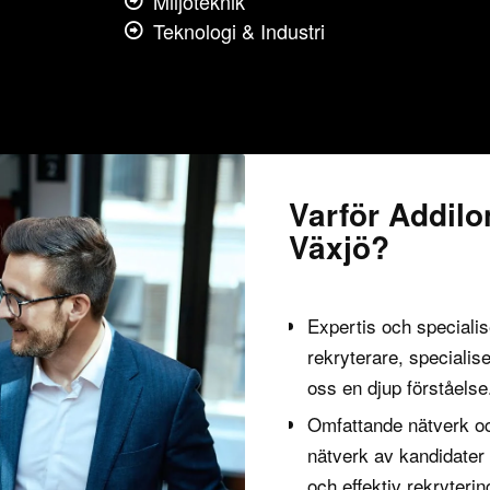
Miljöteknik
Teknologi & Industri
Varför Addilo
Växjö?
Expertis och specialis
rekryterare, specialis
oss en djup förståelse
Omfattande nätverk oc
nätverk av kandidater 
och effektiv rekryterin