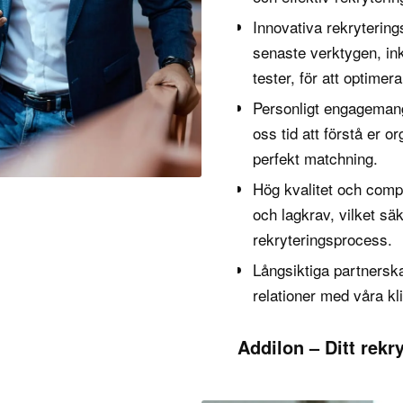
Innovativa rekryterin
senaste verktygen, in
tester, för att optime
Personligt engagemang
oss tid att förstå er o
perfekt matchning.
Hög kvalitet och comp
och lagkrav, vilket säk
rekryteringsprocess.
Långsiktiga partnerskap
relationer med våra kl
Addilon – Ditt rekr