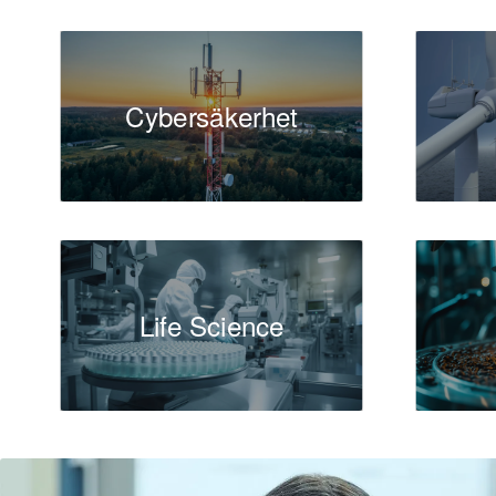
korrekta och följer
till ledningen och s
för att kunna fatta 
Cybersäkerhet
Ekonomichefen ansvar
säkerställa att före
tillväxtinitiativ. De
kapitalanvändningen
CFO arbetar också m
med gällande lagar 
Life Science
upprätthålla transp
Dessutom spelar eko
finansiella initiativ.
Varför är rollen