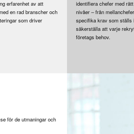
ng erfarenhet av att
identifiera chefer med rät
r med en rad branscher och
nivåer – från mellanchefer
teringar som driver
specifika krav som ställ
säkerställa att varje rekr
företags behov.
lse för de utmaningar och