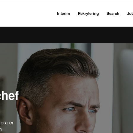
Interim
Rekrytering
Search
Jo
hef
era er
m