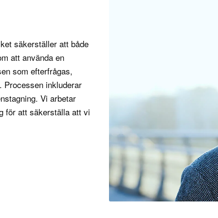
 en kompetent CFO kan företag optimera sin finansiella pres
säkerställa att de är väl förberedda för framtida utmaningar
ket säkerställer att både
tioner och egenskaper behövs?
nom att använda en
en stark bakgrund inom ekonomi och redovisning, vanligtv
sen som efterfrågas,
agsekonomi eller redovisning, ofta kombinerat med profession
. Processen inkluderar
Public Accountant) eller CMA (Certified Management Accoun
nstagning. Vi arbetar
lla funktioner och hantera både intern och extern rapporterin
ör att säkerställa att vi
 som följer internationella redovisningsstandarder som IFRS 
är en av de viktigaste egenskaperna hos en CFO. De måste 
er, identifiera trender och ge strategiska rekommendationer 
v data. Förmågan att hantera komplexa finansiella strukture
 eftersom de måste kunna identifiera risker och möjligheter f
åga är också en nyckelkompetens, eftersom CFO ofta rappor