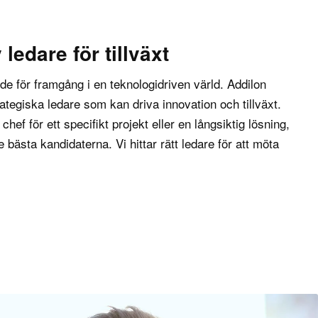
 det gäller att
 en tydlig och
hantera sina
ledare för tillväxt
t. CFO fungerar
iska mål, vilket
de för framgång i en teknologidriven värld. Addilon
trategiska ledare som kan driva innovation och tillväxt.
ef för ett specifikt projekt eller en långsiktig lösning,
finansiella risker
de bästa kandidaterna. Vi hittar rätt ledare för att möta
. Genom att utveckla
skyddar CFO
 för att identifiera
r och genom att driva
ning och finansiella
a företagets