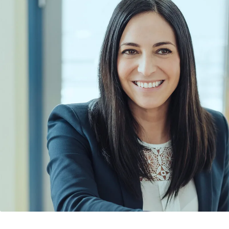
En CFO är en av de m
säkerställa långsikt
noggrann finansiell 
resurser effektivt, 
också som en bro me
säkerställer att all
En ekonomichef spela
som ränteförändring
strategier för att 
företaget från potent
Förutom att fokuser
framtida tillväxtmöj
investeringar och ex
planering för framtid
långsiktiga strategi.