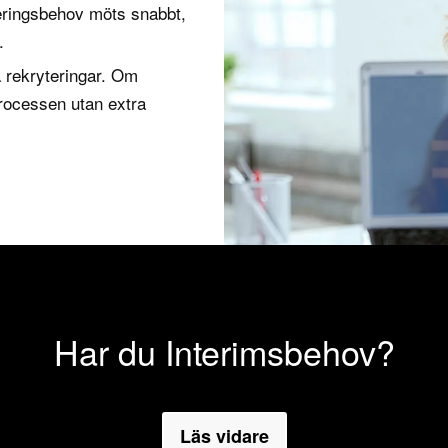
yteringsbehov möts snabbt,
.
 rekryteringar. Om
processen utan extra
Har du Interimsbehov?
Läs vidare