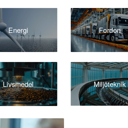
 regler och standarder. CFO fungerar som företagets främsta f
tyrelsen, vilket innebär att de måste förse företagsledningen m
välgrundade beslut.
Energi
Fordon
ar också för att övervaka kassaflöde, likviditet och kapital
taget har tillräckliga resurser för att möta sina ekonomiska 
 utvecklar strategier för att hantera finansiella risker och opti
 genom att säkra lån, hantera investeringar och övervaka a
ed att säkerställa att företagets ekonomiska rapporter och b
och redovisningsstandarder, såsom IFRS eller GAAP. De ans
Livsmedel
Miljöteknik
arens och efterlevnad genom noggranna rapporteringsrutiner 
nomichefen en nyckelroll i att driva fusioner, förvärv och a
 viktig för företaget?