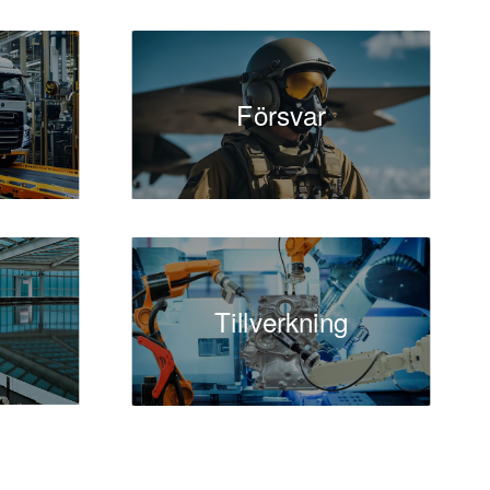
inansiella rådgivare
ed finansiell insikt
Försvar
struktur för att
åtaganden och stödja
merar
vkastning.
okföring är i linje
varar för att
Tillverkning
och revisioner.
ndra strategiska