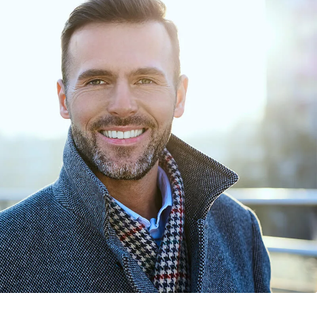
tation, öka sin
.
is med en examen
ella kvalifikationer
tant). Erfarenhet
g är avgörande,
eller GAAP.
kunna analysera
baserade på
r och investeringar
ör företaget.
terar till