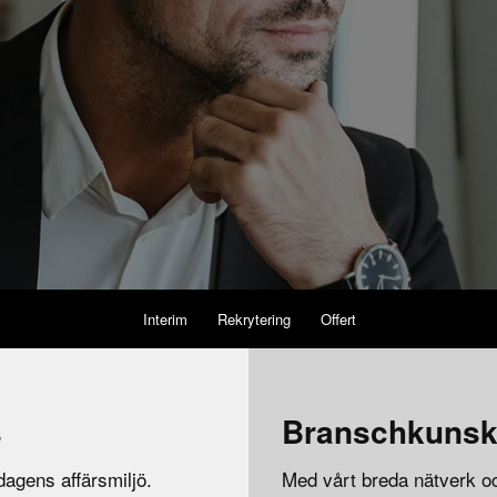
Interim
Rekrytering
Offert
s
Branschkuns
 dagens affärsmiljö.
Med vårt breda nätverk oc