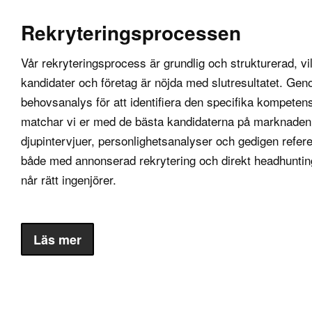
Genom att rekrytera
Rekryteringsprocessen
konkurrenskraft och 
Vår rekryteringsprocess är grundlig och strukturerad, vil
Vilka kvalifika
kandidater och företag är nöjda med slutresultatet. Ge
En CFO behöver ha 
behovsanalys för att identifiera den specifika kompeten
inom ekonomi, föret
matchar vi er med de bästa kandidaterna på marknaden
som CPA (Certified 
djupintervjuer, personlighetsanalyser och gedigen refere
av att leda finansie
både med annonserad rekrytering och direkt headhunting f
särskilt för företag
når rätt ingenjörer.
Analytisk förmåga 
finansiella rapport
Läs mer
djupgående analys a
är också avgörande,
Kommunikationsförm