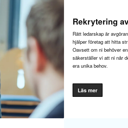
est inflytelserika ledarrollerna inom ett företag, särskilt när
ig finansiell stabilitet och framgång. Genom att tillhandahålla
strategi kan ekonomichefen hjälpa företaget att planera och 
Rekrytering av 
vilket är avgörande för att uppnå tillväxt och konkurrenskraf
llan företagets finansiella prestanda och ledningens strateg
Rätt ledarskap är avgöran
a affärsbeslut baseras på robust ekonomisk analys.
hjälper företag att hitta s
Oavsett om ni behöver en ch
r också en viktig roll i riskhantering, särskilt när det gäller 
säkerställer vi att ni når 
ar, valutafluktuationer eller globala ekonomiska skiftningar
era unika behov.
hantera dessa risker och optimera företagets kapitalstruktur 
iella finansiella utmaningar.
a på nuvarande ekonomiska resultat är en CFO också ansvarig
Läs mer
ligheter, både genom att effektivt hantera befintliga tillgånga
pansion. De spelar en central roll i företagets kapitalanskaff
a tillväxtinitiativ, vilket gör dem till en nyckelaktör i att form