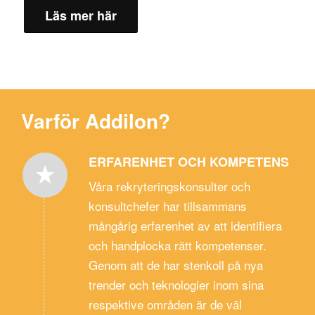
Läs mer här
Varför Addilon?
ERFARENHET OCH KOMPETENS
Våra rekryteringskonsulter och
konsultchefer har tillsammans
mångårig erfarenhet av att identifiera
och handplocka rätt kompetenser.
Genom att de har stenkoll på nya
trender och teknologier inom sina
respektive områden är de väl