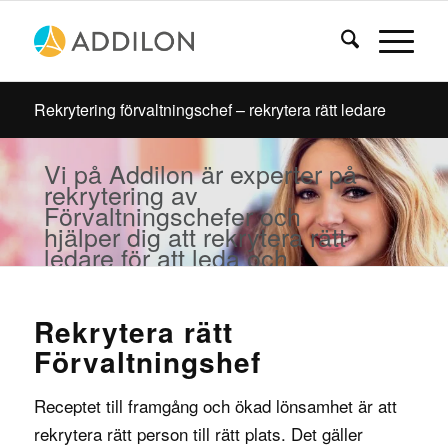
Rekrytering förvaltningschef – rekrytera rätt ledare
Vi på Addilon är experter på
rekrytering av
Förvaltningschefer och
hjälper dig att rekrytera rätt
ledare för att leda och
optimera din verksamhets
förvaltning.
Rekrytera rätt
Förvaltningshef
Receptet till framgång och ökad lönsamhet är att
rekrytera rätt person till rätt plats. Det gäller