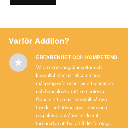
Varför Addilon?
ERFARENHET OCH KOMPETENS
Våra rekryteringskonsulter och
konsultchefer har tillsammans
mångårig erfarenhet av att identifiera
och handplocka rätt kompetenser.
Genom att de har stenkoll på nya
trender och teknologier inom sina
respektive områden är de väl
förberedda att bidra till ditt företags